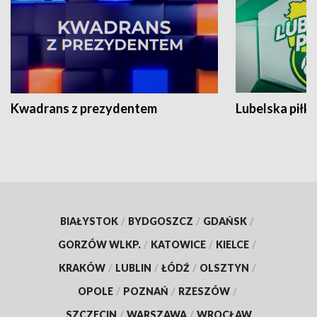
Kwadrans z prezydentem
Lubelska piłk
BIAŁYSTOK
/
BYDGOSZCZ
/
GDAŃSK
/
GORZÓW WLKP.
/
KATOWICE
/
KIELCE
/
KRAKÓW
/
LUBLIN
/
ŁÓDŹ
/
OLSZTYN
/
OPOLE
/
POZNAŃ
/
RZESZÓW
/
SZCZECIN
/
WARSZAWA
/
WROCŁAW