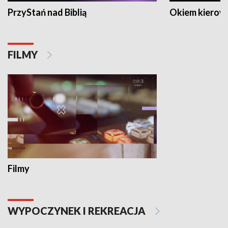
PrzyStań nad Biblią
Okiem kierow
FILMY
Filmy
WYPOCZYNEK I REKREACJA