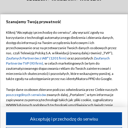
Szanujemy Twoją prywatność
Dołącz do nas:
Kliknij "Akceptuję i przechodzę do serwisu", aby wyrazić zgody na
korzystanie z technologii automatycznego śledzenia i zbierania danych,
TVP
dostęp do informacji na Twoim urządzeniu końcowym i ich
Abonament TVP
przechowywanie oraz na przetwarzanie Twoich danych osobowych przez
Regulamin TVP
nas, czyli Telewizję Polską S.A. w likwidacji (zwaną dalej również „TVP”),
Emisja w TVP
Polityka prywatności
Zaufanych Partnerów z IAB* (1201 firm)
oraz pozostałych
Zaufanych
Partnerów TVP (93 firm)
, w celach marketingowych (w tym do
Centrum informacji TVP
Moje zgody
zautomatyzowanego dopasowania reklam do Twoich zainteresowań i
mierzenia ich skuteczności) i pozostałych, które wskazujemy poniżej, a
Naziemna Telewizja Cyfrowa
Pomoc
także zgody na udostępnianie przez nas identyfikatora PPID do Google.
Sklep TVP
Biuro reklamy
Twoje dane osobowe zbierane podczas odwiedzania przez Ciebie naszych
Rada Programowa
Kontakt
poszczególnych serwisów
zwanych dalej „Portalem”, w tym informacje
zapisywane za pomocą technologii takich jak: pliki cookie, sygnalizatory
System NOS
WWW lub innych podobnych technologii umożliwiających świadczenie
dopasowanych i bezpiecznych usług, personalizację treści oraz reklam,
Informacje o nadawcy
Kanały
udostępnianie funkcji mediów społecznościowych oraz analizowanie
Akceptuję i przechodzę do serwisu
ruchu w Internecie.
Program dla prasy
©2026 Telewizja Polska S.A. w likwidacji