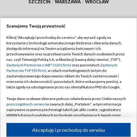
SZCZECIN
/
WARSZAWA
/
WROCŁAW
Szanujemy Twoją prywatność
Dołącz do nas:
Kliknij "Akceptuję i przechodzę do serwisu", aby wyrazić zgody na
korzystanie z technologii automatycznego śledzenia i zbierania danych,
TVP
dostęp do informacji na Twoim urządzeniu końcowym i ich
Abonament TVP
przechowywanie oraz na przetwarzanie Twoich danych osobowych przez
Regulamin TVP
nas, czyli Telewizję Polską S.A. w likwidacji (zwaną dalej również „TVP”),
Emisja w TVP
Polityka prywatności
Zaufanych Partnerów z IAB* (1201 firm)
oraz pozostałych
Zaufanych
Partnerów TVP (93 firm)
, w celach marketingowych (w tym do
Centrum informacji TVP
Moje zgody
zautomatyzowanego dopasowania reklam do Twoich zainteresowań i
mierzenia ich skuteczności) i pozostałych, które wskazujemy poniżej, a
Naziemna Telewizja Cyfrowa
Pomoc
także zgody na udostępnianie przez nas identyfikatora PPID do Google.
Sklep TVP
Biuro reklamy
Twoje dane osobowe zbierane podczas odwiedzania przez Ciebie naszych
Rada Programowa
Kontakt
poszczególnych serwisów
zwanych dalej „Portalem”, w tym informacje
zapisywane za pomocą technologii takich jak: pliki cookie, sygnalizatory
System NOS
WWW lub innych podobnych technologii umożliwiających świadczenie
dopasowanych i bezpiecznych usług, personalizację treści oraz reklam,
Informacje o nadawcy
Kanały
udostępnianie funkcji mediów społecznościowych oraz analizowanie
Akceptuję i przechodzę do serwisu
ruchu w Internecie.
Program dla prasy