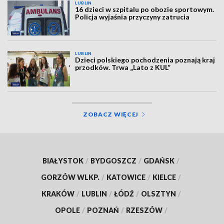
LUBLIN
16 dzieci w szpitalu po obozie sportowym.
Policja wyjaśnia przyczyny zatrucia
LUBLIN
Dzieci polskiego pochodzenia poznają kraj
przodków. Trwa „Lato z KUL”
ZOBACZ WIĘCEJ
BIAŁYSTOK
/
BYDGOSZCZ
/
GDAŃSK
/
GORZÓW WLKP.
/
KATOWICE
/
KIELCE
/
KRAKÓW
/
LUBLIN
/
ŁÓDŹ
/
OLSZTYN
/
OPOLE
/
POZNAŃ
/
RZESZÓW
/