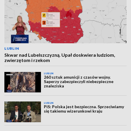
LUBLIN
Skwar nad Lubelszczyzną. Upał doskwiera ludziom,
zwierzętom i rzekom
LUBLIN
260 sztuk amunicji z czasów wojny.
Saperzy zabezpieczyli niebezpieczne
znaleziska
LUBLIN
PiS: Polska jest bezpieczna. Sprzeciwiamy
się takiemu wizerunkowi kraju