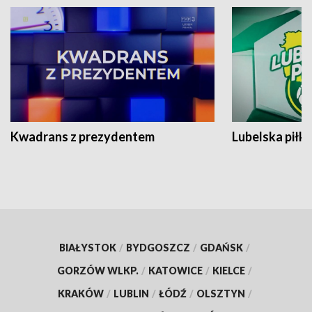
Kwadrans z prezydentem
Lubelska piłk
BIAŁYSTOK
/
BYDGOSZCZ
/
GDAŃSK
/
GORZÓW WLKP.
/
KATOWICE
/
KIELCE
/
KRAKÓW
/
LUBLIN
/
ŁÓDŹ
/
OLSZTYN
/