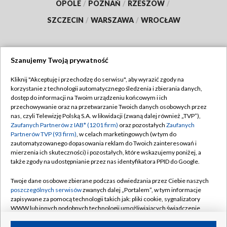
OPOLE
/
POZNAŃ
/
RZESZÓW
/
SZCZECIN
/
WARSZAWA
/
WROCŁAW
Szanujemy Twoją prywatność
Dołącz do nas:
Kliknij "Akceptuję i przechodzę do serwisu", aby wyrazić zgody na
korzystanie z technologii automatycznego śledzenia i zbierania danych,
TVP
dostęp do informacji na Twoim urządzeniu końcowym i ich
Abonament TVP
przechowywanie oraz na przetwarzanie Twoich danych osobowych przez
Regulamin TVP
nas, czyli Telewizję Polską S.A. w likwidacji (zwaną dalej również „TVP”),
Emisja w TVP
Polityka prywatności
Zaufanych Partnerów z IAB* (1201 firm)
oraz pozostałych
Zaufanych
Partnerów TVP (93 firm)
, w celach marketingowych (w tym do
Centrum informacji TVP
Moje zgody
zautomatyzowanego dopasowania reklam do Twoich zainteresowań i
mierzenia ich skuteczności) i pozostałych, które wskazujemy poniżej, a
Naziemna Telewizja Cyfrowa
Pomoc
także zgody na udostępnianie przez nas identyfikatora PPID do Google.
Sklep TVP
Biuro reklamy
Twoje dane osobowe zbierane podczas odwiedzania przez Ciebie naszych
Rada Programowa
Kontakt
poszczególnych serwisów
zwanych dalej „Portalem”, w tym informacje
zapisywane za pomocą technologii takich jak: pliki cookie, sygnalizatory
System NOS
WWW lub innych podobnych technologii umożliwiających świadczenie
dopasowanych i bezpiecznych usług, personalizację treści oraz reklam,
Informacje o nadawcy
Kanały
udostępnianie funkcji mediów społecznościowych oraz analizowanie