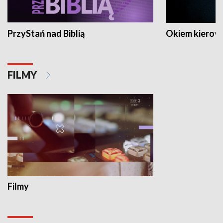
PrzyStań nad Biblią
Okiem kierow
FILMY
Filmy