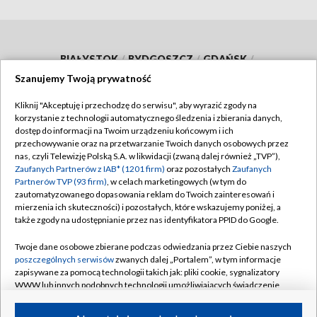
BIAŁYSTOK
/
BYDGOSZCZ
/
GDAŃSK
/
Szanujemy Twoją prywatność
GORZÓW WLKP.
/
KATOWICE
/
KIELCE
/
Kliknij "Akceptuję i przechodzę do serwisu", aby wyrazić zgody na
KRAKÓW
/
LUBLIN
/
ŁÓDŹ
/
OLSZTYN
/
korzystanie z technologii automatycznego śledzenia i zbierania danych,
OPOLE
/
POZNAŃ
/
RZESZÓW
/
dostęp do informacji na Twoim urządzeniu końcowym i ich
przechowywanie oraz na przetwarzanie Twoich danych osobowych przez
SZCZECIN
/
WARSZAWA
/
WROCŁAW
nas, czyli Telewizję Polską S.A. w likwidacji (zwaną dalej również „TVP”),
Zaufanych Partnerów z IAB* (1201 firm)
oraz pozostałych
Zaufanych
Partnerów TVP (93 firm)
, w celach marketingowych (w tym do
zautomatyzowanego dopasowania reklam do Twoich zainteresowań i
mierzenia ich skuteczności) i pozostałych, które wskazujemy poniżej, a
także zgody na udostępnianie przez nas identyfikatora PPID do Google.
Dołącz do nas:
Twoje dane osobowe zbierane podczas odwiedzania przez Ciebie naszych
TVP
poszczególnych serwisów
zwanych dalej „Portalem”, w tym informacje
zapisywane za pomocą technologii takich jak: pliki cookie, sygnalizatory
Abonament TVP
Regulamin TVP
WWW lub innych podobnych technologii umożliwiających świadczenie
Emisja w TVP
dopasowanych i bezpiecznych usług, personalizację treści oraz reklam,
Polityka prywatności
udostępnianie funkcji mediów społecznościowych oraz analizowanie