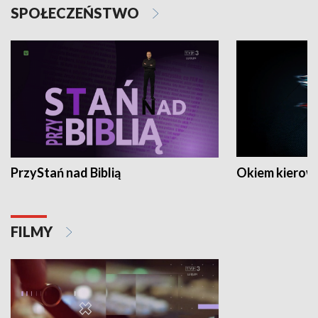
SPOŁECZEŃSTWO
PrzyStań nad Biblią
Okiem kierow
FILMY