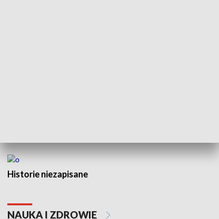
Wojewódzki Urząd Pracy –
Fundusze Europejskie dla
Lubelskiego
HISTORIA
Historie niezapisane
NAUKA I ZDROWIE