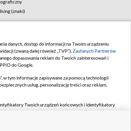
tograficzny
sing (znaki)
klamy
Kontakt
rania danych, dostęp do informacji na Twoim urządzeniu
idacji (zwaną dalej również „TVP”),
Zaufanych Partnerów
anego dopasowania reklam do Twoich zainteresowań i
a PPID do Google.
”, w tym informacje zapisywane za pomocą technologii
zpiecznych usług, personalizację treści oraz reklam,
identyfikatory Twoich urządzeń końcowych i identyfikatory
P,
Zaufanych Partnerów z IAB
oraz pozostałych
Zaufanych
 wyboru podstawowych reklam, wyboru spersonalizowanych
ch treści, pomiaru wydajności reklam, pomiaru wydajności