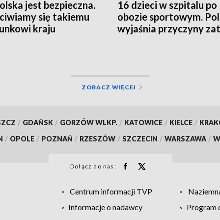
Polska jest bezpieczna.
16 dzieci w szpitalu po
ciwiamy się takiemu
obozie sportowym. Pol
unkowi kraju
wyjaśnia przyczyny zat
ZOBACZ WIĘCEJ
SZCZ
/
GDAŃSK
/
GORZÓW WLKP.
/
KATOWICE
/
KIELCE
/
KRA
N
/
OPOLE
/
POZNAŃ
/
RZESZÓW
/
SZCZECIN
/
WARSZAWA
/
W
Dołącz do nas:
Centrum informacji TVP
Naziemna
Informacje o nadawcy
Program d