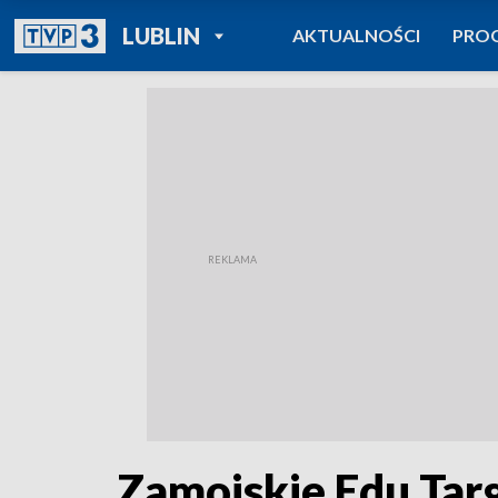
POWRÓT DO
LUBLIN
AKTUALNOŚCI
PRO
TVP REGIONY
Zamojskie Edu Targ