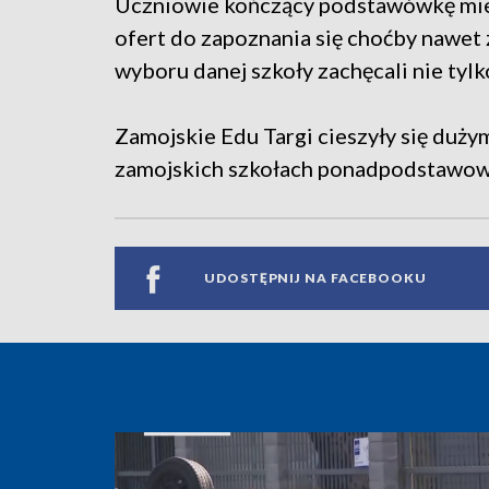
Uczniowie kończący podstawówkę mie
ofert do zapoznania się choćby nawet 
wyboru danej szkoły zachęcali nie tylko
Zamojskie Edu Targi cieszyły się duż
zamojskich szkołach ponadpodstawowyc
UDOSTĘPNIJ NA FACEBOOKU