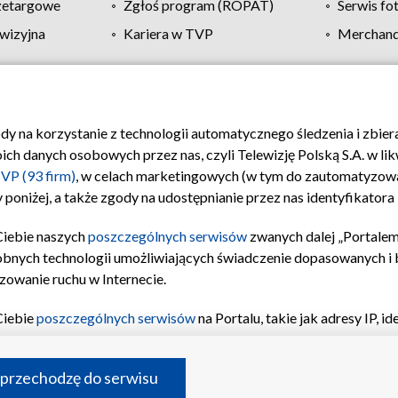
zetargowe
Zgłoś program (ROPAT)
Serwis fo
wizyjna
Kariera w TVP
Merchandi
Polityka prywatności
Moje zgody
Pomoc
Biuro re
ody na korzystanie z technologii automatycznego śledzenia i zbie
 danych osobowych przez nas, czyli Telewizję Polską S.A. w likw
VP (93 firm)
, w celach marketingowych (w tym do zautomatyzow
 poniżej, a także zgody na udostępnianie przez nas identyfikator
Ciebie naszych
poszczególnych serwisów
zwanych dalej „Portalem
obnych technologii umożliwiających świadczenie dopasowanych i be
zowanie ruchu w Internecie.
Ciebie
poszczególnych serwisów
na Portalu, takie jak adresy IP, 
sach Portalu czy historia odwiedzin będą przetwarzane przez TV
ji: przechowywania informacji na urządzeniu lub dostęp do nich,
©2026 Telewizja Polska S.A. w likwidacji
 przechodzę do serwisu
enia profilu spersonalizowanych treści, wyboru spersonalizowany