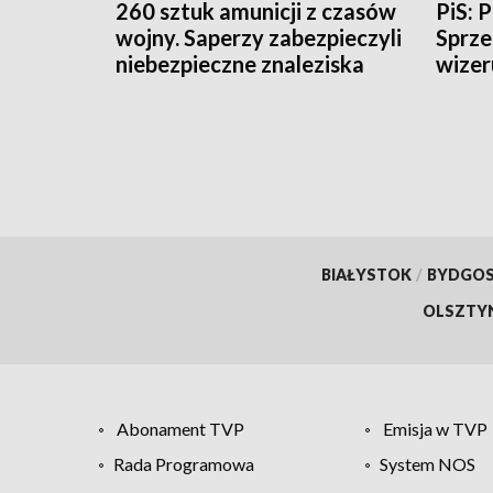
260 sztuk amunicji z czasów
PiS: 
wojny. Saperzy zabezpieczyli
Sprze
niebezpieczne znaleziska
wizer
BIAŁYSTOK
/
BYDGO
OLSZTY
Abonament TVP
Emisja w TVP
Rada Programowa
System NOS