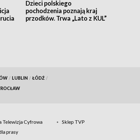
Dzieci polskiego
icja
pochodzenia poznają kraj
rucia
przodków. Trwa „Lato z KUL”
KÓW
/
LUBLIN
/
ŁÓDŹ
/
ROCŁAW
 Telewizja Cyfrowa
Sklep TVP
la prasy