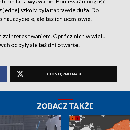
li nie lada wyzwanie. Ponieważ mnogość
z jednej szkoły była naprawdę duża. Do
 nauczyciele, ale też ich uczniowie.
ym zainteresowaniem. Oprócz nich w wielu
h odbyły się też dni otwarte.
UDOSTĘPNIJ NA X
ZOBACZ TAKŻE