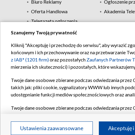
Biuro Reklamy
Ogłoszenie pr
Oferta Handlowa
Akademia Tele
Telegazeta ogłoszenia
Szanujemy Twoją prywatność
Regulamin TVP
Kliknij "Akceptuję i przechodzę do serwisu", aby wyrazić zg
końcowym i ich przechowywanie oraz na przetwarzanie Twoich
z IAB* (1201 firm)
oraz pozostałych
Zaufanych Partnerów T
mierzenia ich skuteczności) i pozostałych, które wskazujemy
Twoje dane osobowe zbierane podczas odwiedzania przez 
takich jak: pliki cookie, sygnalizatory WWW lub innych pod
udostępnianie funkcji mediów społecznościowych oraz anali
Twoje dane osobowe zbierane podczas odwiedzania przez 
plików cookie, informacje o Twoich wyszukiwaniach w serwi
Partnerów TVP
dla realizacji następujących celów i funkc
Ustawienia zaawansowane
Akceptuję i
reklam, tworzenia profilu spersonalizowanych reklam, tworz