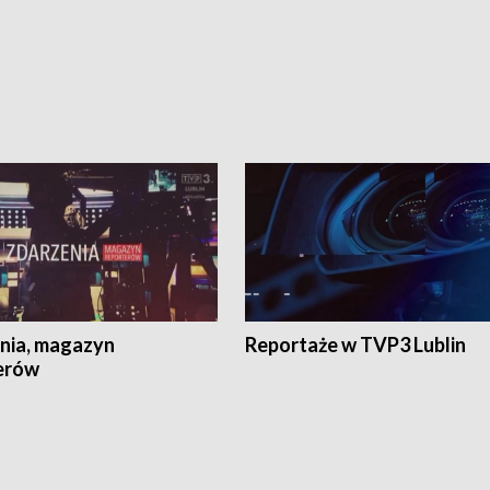
nia, magazyn
Reportaże w TVP3 Lublin
erów