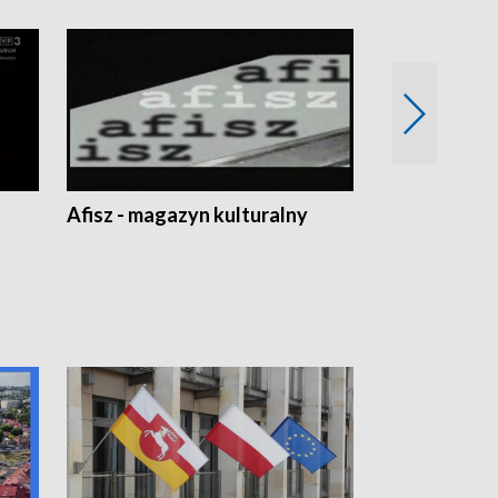
Afisz - magazyn kulturalny
Zobacz, co s