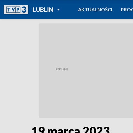
POWRÓT DO
LUBLIN
AKTUALNOŚCI
PRO
TVP REGIONY
19 marca 2023