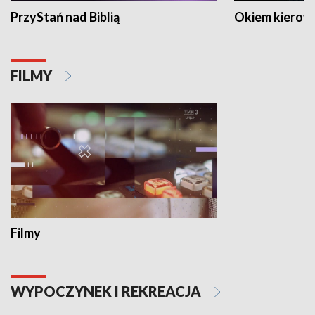
PrzyStań nad Biblią
Okiem kierow
FILMY
Filmy
WYPOCZYNEK I REKREACJA