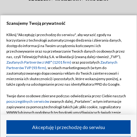
Szanujemy Twoją prywatność
Dołącz do nas:
Kliknij "Akceptuję i przechodzę do serwisu", aby wyrazić zgody na
korzystanie z technologii automatycznego śledzenia i zbierania danych,
TVP
dostęp do informacji na Twoim urządzeniu końcowym i ich
Abonament TVP
przechowywanie oraz na przetwarzanie Twoich danych osobowych przez
Regulamin TVP
nas, czyli Telewizję Polską S.A. w likwidacji (zwaną dalej również „TVP”),
Emisja w TVP
Polityka prywatności
Zaufanych Partnerów z IAB* (1201 firm)
oraz pozostałych
Zaufanych
Partnerów TVP (93 firm)
, w celach marketingowych (w tym do
Centrum informacji TVP
Moje zgody
zautomatyzowanego dopasowania reklam do Twoich zainteresowań i
mierzenia ich skuteczności) i pozostałych, które wskazujemy poniżej, a
Naziemna Telewizja Cyfrowa
Pomoc
także zgody na udostępnianie przez nas identyfikatora PPID do Google.
Sklep TVP
Biuro reklamy
Twoje dane osobowe zbierane podczas odwiedzania przez Ciebie naszych
Rada Programowa
Kontakt
poszczególnych serwisów
zwanych dalej „Portalem”, w tym informacje
zapisywane za pomocą technologii takich jak: pliki cookie, sygnalizatory
System NOS
WWW lub innych podobnych technologii umożliwiających świadczenie
dopasowanych i bezpiecznych usług, personalizację treści oraz reklam,
Informacje o nadawcy
Kanały
udostępnianie funkcji mediów społecznościowych oraz analizowanie
Akceptuję i przechodzę do serwisu
ruchu w Internecie.
Program dla prasy
©2026 Telewizja Polska S.A. w likwidacji