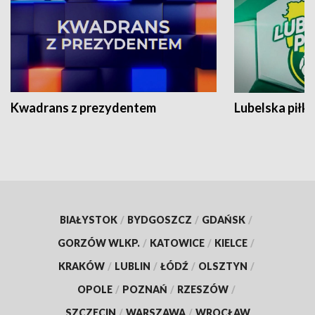
Kwadrans z prezydentem
Lubelska piłk
BIAŁYSTOK
/
BYDGOSZCZ
/
GDAŃSK
/
GORZÓW WLKP.
/
KATOWICE
/
KIELCE
/
KRAKÓW
/
LUBLIN
/
ŁÓDŹ
/
OLSZTYN
/
OPOLE
/
POZNAŃ
/
RZESZÓW
/
SZCZECIN
/
WARSZAWA
/
WROCŁAW