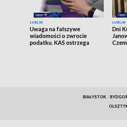
LUBLIN
LUBLIN
Uwaga na fałszywe
Dni K
wiadomości o zwrocie
Janow
podatku. KAS ostrzega
Czemp
przed oszustwem
of Po
BIAŁYSTOK
/
BYDGO
OLSZTY