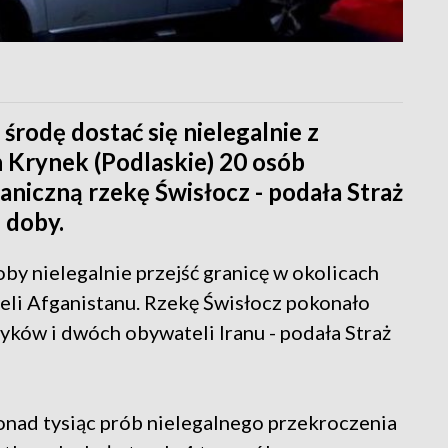
odę dostać się nielegalnie z
h Krynek (Podlaskie) 20 osób
niczną rzekę Świsłocz - podała Straż
 doby.
y nielegalnie przejść granicę w okolicach
li Afganistanu. Rzekę Świsłocz pokonało
yków i dwóch obywateli Iranu - podała Straż
nad tysiąc prób nielegalnego przekroczenia