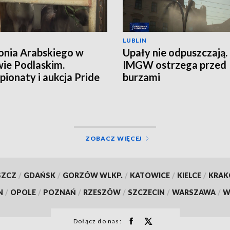
LUBLIN
onia Arabskiego w
Upały nie odpuszczają.
ie Podlaskim.
IMGW ostrzega przed
ionaty i aukcja Pride
burzami
land
ZOBACZ WIĘCEJ
SZCZ
/
GDAŃSK
/
GORZÓW WLKP.
/
KATOWICE
/
KIELCE
/
KRA
N
/
OPOLE
/
POZNAŃ
/
RZESZÓW
/
SZCZECIN
/
WARSZAWA
/
W
Dołącz do nas: