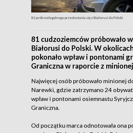
81 prób nielegalnego przedostania się z Białorusi do Polski
81 cudzoziemców próbowało w śr
Białorusi do Polski. W okolicac
pokonało wpław i pontonami gra
Graniczna w raporcie z minionej
Najwięcej osób próbowało minionej dob
Narewki, gdzie zatrzymano 24 obywate
wpław i pontonami osiemnastu Syryjcz
Graniczna.
Od początku marca odnotowała ona po