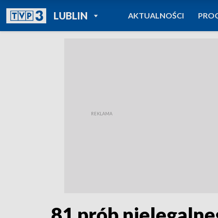
POWRÓT DO
LUBLIN
AKTUALNOŚCI
PRO
TVP REGIONY
81 prób nielegalneg