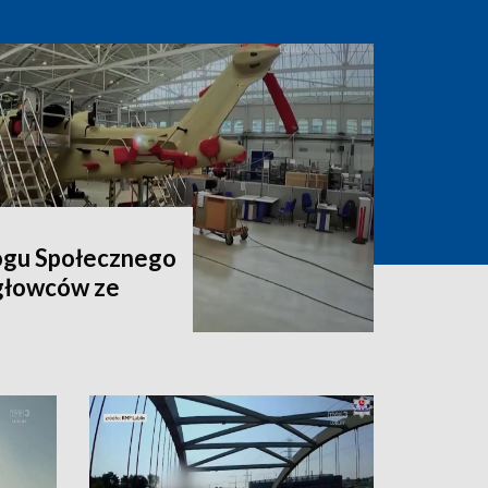
ogu Społecznego
igłowców ze