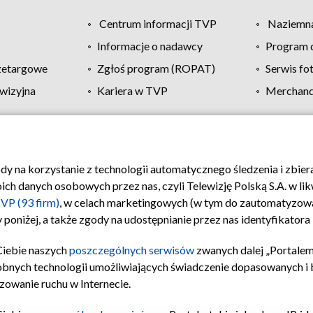
Centrum informacji TVP
Naziemna
Informacje o nadawcy
Program d
zetargowe
Zgłoś program (ROPAT)
Serwis fo
wizyjna
Kariera w TVP
Merchandi
Polityka prywatności
Moje zgody
Pomoc
Biuro re
ody na korzystanie z technologii automatycznego śledzenia i zbie
 danych osobowych przez nas, czyli Telewizję Polską S.A. w likw
VP (93 firm)
, w celach marketingowych (w tym do zautomatyzow
 poniżej, a także zgody na udostępnianie przez nas identyfikator
Ciebie naszych
poszczególnych serwisów
zwanych dalej „Portalem
obnych technologii umożliwiających świadczenie dopasowanych i be
zowanie ruchu w Internecie.