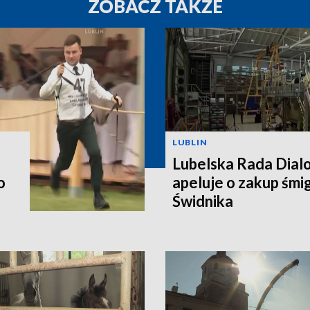
ZOBACZ TAKŻE
LUBLIN
Lubelska Rada Dial
o
apeluje o zakup śm
Świdnika