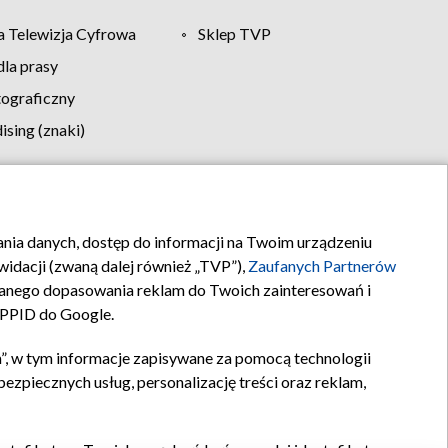
 Telewizja Cyfrowa
Sklep TVP
la prasy
tograficzny
sing (znaki)
klamy
Kontakt
rania danych, dostęp do informacji na Twoim urządzeniu
idacji (zwaną dalej również „TVP”),
Zaufanych Partnerów
anego dopasowania reklam do Twoich zainteresowań i
a PPID do Google.
”, w tym informacje zapisywane za pomocą technologii
zpiecznych usług, personalizację treści oraz reklam,