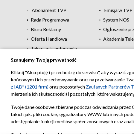
Abonament TVP
Emisja w TVP
Rada Programowa
System NOS
Biuro Reklamy
Ogłoszenie pr
Oferta Handlowa
Akademia Tele
Telegazeta ogłoszenia
Szanujemy Twoją prywatność
Regulamin TVP
Kliknij "Akceptuję i przechodzę do serwisu", aby wyrazić zg
końcowym i ich przechowywanie oraz na przetwarzanie Twoich
z IAB* (1201 firm)
oraz pozostałych
Zaufanych Partnerów T
mierzenia ich skuteczności) i pozostałych, które wskazujemy
Twoje dane osobowe zbierane podczas odwiedzania przez 
takich jak: pliki cookie, sygnalizatory WWW lub innych pod
udostępnianie funkcji mediów społecznościowych oraz anali