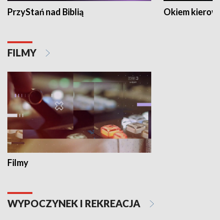
PrzyStań nad Biblią
Okiem kierow
FILMY
Filmy
WYPOCZYNEK I REKREACJA