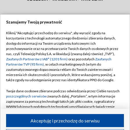
Szanujemy Twoją prywatność
Dołącz do nas:
Kliknij "Akceptuję i przechodzę do serwisu", aby wyrazić zgody na
korzystanie z technologii automatycznego śledzenia i zbierania danych,
TVP
dostęp do informacji na Twoim urządzeniu końcowym i ich
Abonament TVP
przechowywanie oraz na przetwarzanie Twoich danych osobowych przez
Regulamin TVP
nas, czyli Telewizję Polską S.A. w likwidacji (zwaną dalej również „TVP”),
Emisja w TVP
Polityka prywatności
Zaufanych Partnerów z IAB* (1201 firm)
oraz pozostałych
Zaufanych
Partnerów TVP (93 firm)
, w celach marketingowych (w tym do
Centrum informacji TVP
Moje zgody
zautomatyzowanego dopasowania reklam do Twoich zainteresowań i
mierzenia ich skuteczności) i pozostałych, które wskazujemy poniżej, a
Naziemna Telewizja Cyfrowa
Pomoc
także zgody na udostępnianie przez nas identyfikatora PPID do Google.
Sklep TVP
Biuro reklamy
Twoje dane osobowe zbierane podczas odwiedzania przez Ciebie naszych
Rada Programowa
Kontakt
poszczególnych serwisów
zwanych dalej „Portalem”, w tym informacje
zapisywane za pomocą technologii takich jak: pliki cookie, sygnalizatory
System NOS
WWW lub innych podobnych technologii umożliwiających świadczenie
dopasowanych i bezpiecznych usług, personalizację treści oraz reklam,
Informacje o nadawcy
Kanały
udostępnianie funkcji mediów społecznościowych oraz analizowanie
Akceptuję i przechodzę do serwisu
ruchu w Internecie.
Program dla prasy
©2026 Telewizja Polska S.A. w likwidacji