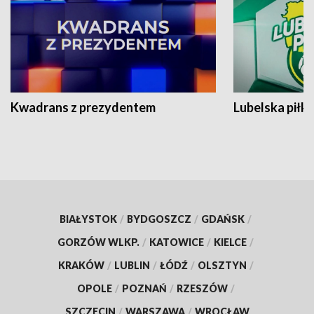
Kwadrans z prezydentem
Lubelska piłk
BIAŁYSTOK
/
BYDGOSZCZ
/
GDAŃSK
/
GORZÓW WLKP.
/
KATOWICE
/
KIELCE
/
KRAKÓW
/
LUBLIN
/
ŁÓDŹ
/
OLSZTYN
/
OPOLE
/
POZNAŃ
/
RZESZÓW
/
SZCZECIN
/
WARSZAWA
/
WROCŁAW