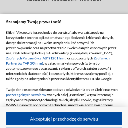
Szanujemy Twoją prywatność
Dołącz do nas:
Kliknij "Akceptuję i przechodzę do serwisu", aby wyrazić zgody na
korzystanie z technologii automatycznego śledzenia i zbierania danych,
TVP
dostęp do informacji na Twoim urządzeniu końcowym i ich
Abonament TVP
przechowywanie oraz na przetwarzanie Twoich danych osobowych przez
Regulamin TVP
nas, czyli Telewizję Polską S.A. w likwidacji (zwaną dalej również „TVP”),
Emisja w TVP
Polityka prywatności
Zaufanych Partnerów z IAB* (1201 firm)
oraz pozostałych
Zaufanych
Partnerów TVP (93 firm)
, w celach marketingowych (w tym do
Centrum informacji TVP
Moje zgody
zautomatyzowanego dopasowania reklam do Twoich zainteresowań i
mierzenia ich skuteczności) i pozostałych, które wskazujemy poniżej, a
Naziemna Telewizja Cyfrowa
Pomoc
także zgody na udostępnianie przez nas identyfikatora PPID do Google.
Sklep TVP
Biuro reklamy
Twoje dane osobowe zbierane podczas odwiedzania przez Ciebie naszych
Rada Programowa
Kontakt
poszczególnych serwisów
zwanych dalej „Portalem”, w tym informacje
zapisywane za pomocą technologii takich jak: pliki cookie, sygnalizatory
System NOS
WWW lub innych podobnych technologii umożliwiających świadczenie
dopasowanych i bezpiecznych usług, personalizację treści oraz reklam,
Informacje o nadawcy
Kanały
udostępnianie funkcji mediów społecznościowych oraz analizowanie
Akceptuję i przechodzę do serwisu
ruchu w Internecie.
Program dla prasy
©2026 Telewizja Polska S.A. w likwidacji