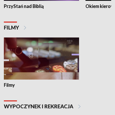
PrzyStań nad Biblią
Okiem kierow
FILMY
Filmy
WYPOCZYNEK I REKREACJA