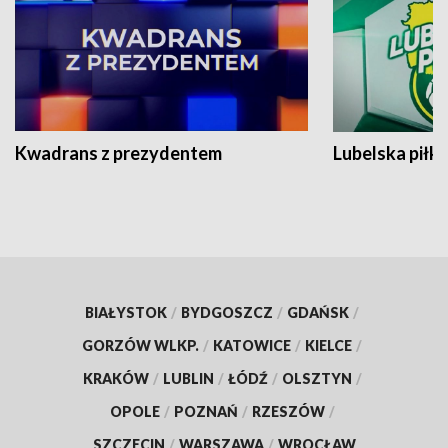
Kwadrans z prezydentem
Lubelska piłk
BIAŁYSTOK
/
BYDGOSZCZ
/
GDAŃSK
/
GORZÓW WLKP.
/
KATOWICE
/
KIELCE
/
KRAKÓW
/
LUBLIN
/
ŁÓDŹ
/
OLSZTYN
/
OPOLE
/
POZNAŃ
/
RZESZÓW
/
SZCZECIN
/
WARSZAWA
/
WROCŁAW