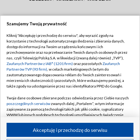
Szanujemy Twoją prywatność
Dołącz do nas:
Kliknij "Akceptuję i przechodzę do serwisu", aby wyrazić zgody na
korzystanie z technologii automatycznego śledzenia i zbierania danych,
TVP
dostęp do informacji na Twoim urządzeniu końcowym i ich
Abonament TVP
przechowywanie oraz na przetwarzanie Twoich danych osobowych przez
Regulamin TVP
nas, czyli Telewizję Polską S.A. w likwidacji (zwaną dalej również „TVP”),
Emisja w TVP
Polityka prywatności
Zaufanych Partnerów z IAB* (1201 firm)
oraz pozostałych
Zaufanych
Partnerów TVP (93 firm)
, w celach marketingowych (w tym do
Centrum informacji TVP
Moje zgody
zautomatyzowanego dopasowania reklam do Twoich zainteresowań i
mierzenia ich skuteczności) i pozostałych, które wskazujemy poniżej, a
Naziemna Telewizja Cyfrowa
Pomoc
także zgody na udostępnianie przez nas identyfikatora PPID do Google.
Sklep TVP
Biuro reklamy
Twoje dane osobowe zbierane podczas odwiedzania przez Ciebie naszych
Rada Programowa
Kontakt
poszczególnych serwisów
zwanych dalej „Portalem”, w tym informacje
zapisywane za pomocą technologii takich jak: pliki cookie, sygnalizatory
System NOS
WWW lub innych podobnych technologii umożliwiających świadczenie
dopasowanych i bezpiecznych usług, personalizację treści oraz reklam,
Informacje o nadawcy
Kanały
udostępnianie funkcji mediów społecznościowych oraz analizowanie
Akceptuję i przechodzę do serwisu
ruchu w Internecie.
Program dla prasy
©2026 Telewizja Polska S.A. w likwidacji