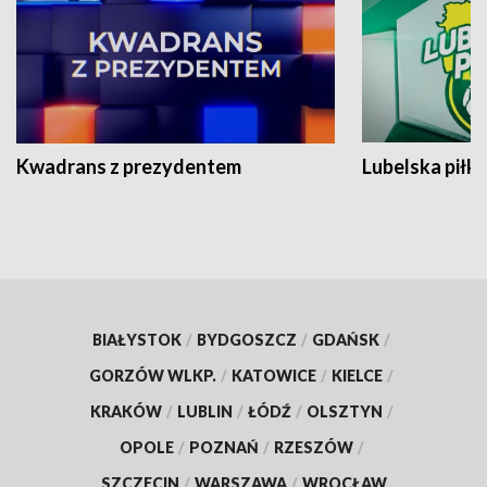
Kwadrans z prezydentem
Lubelska piłk
BIAŁYSTOK
/
BYDGOSZCZ
/
GDAŃSK
/
GORZÓW WLKP.
/
KATOWICE
/
KIELCE
/
KRAKÓW
/
LUBLIN
/
ŁÓDŹ
/
OLSZTYN
/
OPOLE
/
POZNAŃ
/
RZESZÓW
/
SZCZECIN
/
WARSZAWA
/
WROCŁAW