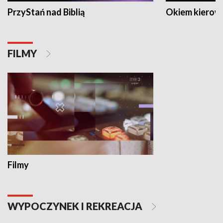
PrzyStań nad Biblią
Okiem kierow
FILMY
Filmy
WYPOCZYNEK I REKREACJA