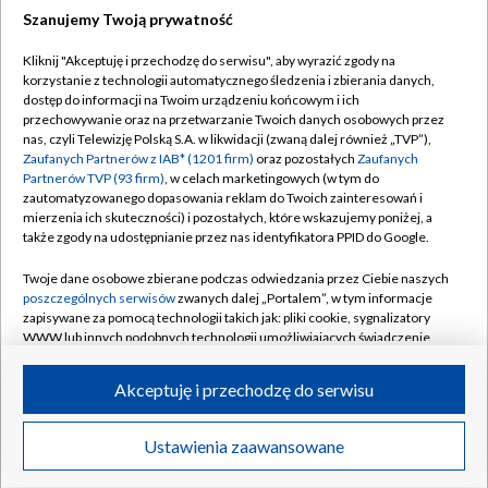
Szanujemy Twoją prywatność
Dołącz do nas:
Kliknij "Akceptuję i przechodzę do serwisu", aby wyrazić zgody na
korzystanie z technologii automatycznego śledzenia i zbierania danych,
TVP
dostęp do informacji na Twoim urządzeniu końcowym i ich
Abonament TVP
przechowywanie oraz na przetwarzanie Twoich danych osobowych przez
Regulamin TVP
nas, czyli Telewizję Polską S.A. w likwidacji (zwaną dalej również „TVP”),
Emisja w TVP
Polityka prywatności
Zaufanych Partnerów z IAB* (1201 firm)
oraz pozostałych
Zaufanych
Partnerów TVP (93 firm)
, w celach marketingowych (w tym do
Centrum informacji TVP
Moje zgody
zautomatyzowanego dopasowania reklam do Twoich zainteresowań i
mierzenia ich skuteczności) i pozostałych, które wskazujemy poniżej, a
Naziemna Telewizja Cyfrowa
Pomoc
także zgody na udostępnianie przez nas identyfikatora PPID do Google.
Sklep TVP
Biuro reklamy
Twoje dane osobowe zbierane podczas odwiedzania przez Ciebie naszych
Rada Programowa
Kontakt
poszczególnych serwisów
zwanych dalej „Portalem”, w tym informacje
zapisywane za pomocą technologii takich jak: pliki cookie, sygnalizatory
System NOS
WWW lub innych podobnych technologii umożliwiających świadczenie
dopasowanych i bezpiecznych usług, personalizację treści oraz reklam,
Informacje o nadawcy
Kanały
udostępnianie funkcji mediów społecznościowych oraz analizowanie
Akceptuję i przechodzę do serwisu
ruchu w Internecie.
Program dla prasy
©2026 Telewizja Polska S.A. w likwidacji
Biuro Reklamy
Twoje dane osobowe zbierane podczas odwiedzania przez Ciebie
Ustawienia zaawansowane
poszczególnych serwisów
na Portalu, takie jak adresy IP, identyfikatory
Ogłoszenie przetargowe
Twoich urządzeń końcowych i identyfikatory plików cookie, informacje o