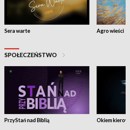
Sera warte
Agro wieści
SPOŁECZEŃSTWO
PrzyStań nad Biblią
Okiem kierow