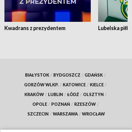
Kwadrans z prezydentem
Lubelska piłk
BIAŁYSTOK
/
BYDGOSZCZ
/
GDAŃSK
/
GORZÓW WLKP.
/
KATOWICE
/
KIELCE
/
KRAKÓW
/
LUBLIN
/
ŁÓDŹ
/
OLSZTYN
/
OPOLE
/
POZNAŃ
/
RZESZÓW
/
SZCZECIN
/
WARSZAWA
/
WROCŁAW