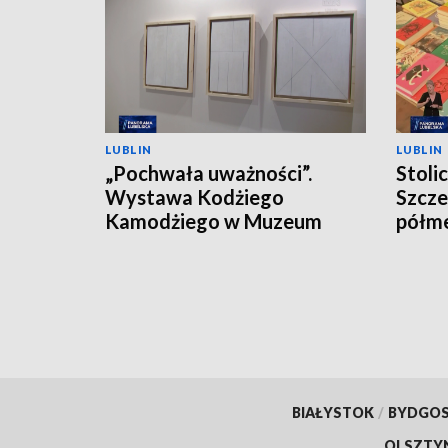
LUBLIN
LUBLIN
„Pochwała uważności”.
Stoli
Wystawa Kodżiego
Szcze
Kamodżiego w Muzeum
półm
Narodowym
BIAŁYSTOK
/
BYDGO
OLSZTY