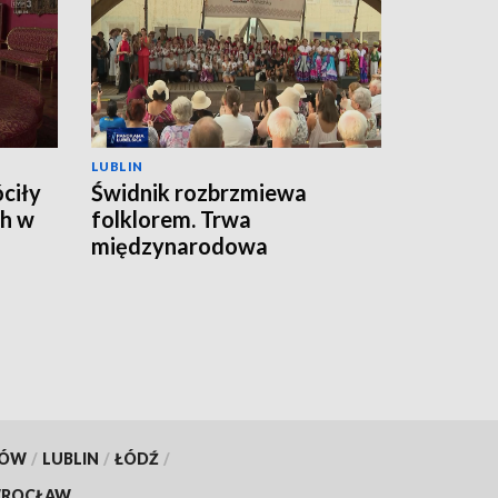
LUBLIN
ciły
Świdnik rozbrzmiewa
h w
folklorem. Trwa
międzynarodowa
FOLKLORIADA
KÓW
/
LUBLIN
/
ŁÓDŹ
/
ROCŁAW