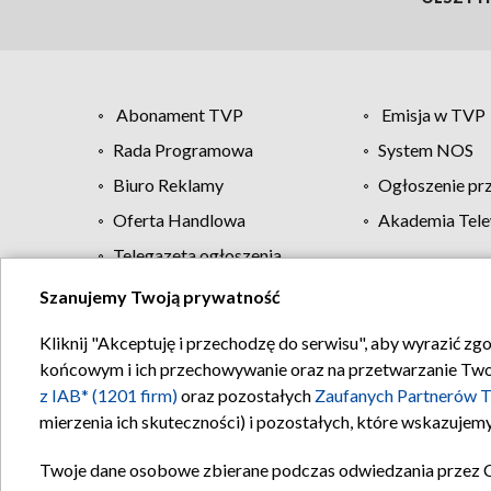
Abonament TVP
Emisja w TVP
Rada Programowa
System NOS
Biuro Reklamy
Ogłoszenie pr
Oferta Handlowa
Akademia Tele
Telegazeta ogłoszenia
Szanujemy Twoją prywatność
Regulamin TVP
Kliknij "Akceptuję i przechodzę do serwisu", aby wyrazić zg
końcowym i ich przechowywanie oraz na przetwarzanie Twoich
z IAB* (1201 firm)
oraz pozostałych
Zaufanych Partnerów T
mierzenia ich skuteczności) i pozostałych, które wskazujemy
Twoje dane osobowe zbierane podczas odwiedzania przez 