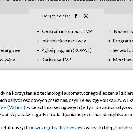
Dołącz do nas:
Centrum informacji TVP
Naziemna
Informacje o nadawcy
Program d
zetargowe
Zgłoś program (ROPAT)
Serwis fo
wizyjna
Kariera w TVP
Merchandi
Polityka prywatności
Moje zgody
Pomoc
Biuro re
ody na korzystanie z technologii automatycznego śledzenia i zbie
 danych osobowych przez nas, czyli Telewizję Polską S.A. w likw
VP (93 firm)
, w celach marketingowych (w tym do zautomatyzow
 poniżej, a także zgody na udostępnianie przez nas identyfikator
Ciebie naszych
poszczególnych serwisów
zwanych dalej „Portalem