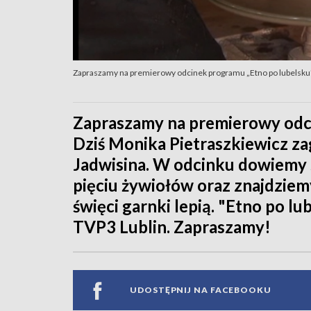
Zapraszamy na premierowy odcinek programu „Etno po lubelsku
Zapraszamy na premierowy odci
Dziś Monika Pietraszkiewicz zag
Jadwisina. W odcinku dowiemy 
pięciu żywiołów oraz znajdziem
święci garnki lepią. "Etno po lu
TVP3 Lublin. Zapraszamy!
UDOSTĘPNIJ NA FACEBOOKU