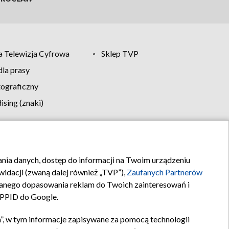
 Telewizja Cyfrowa
Sklep TVP
la prasy
tograficzny
sing (znaki)
klamy
Kontakt
rania danych, dostęp do informacji na Twoim urządzeniu
idacji (zwaną dalej również „TVP”),
Zaufanych Partnerów
anego dopasowania reklam do Twoich zainteresowań i
a PPID do Google.
”, w tym informacje zapisywane za pomocą technologii