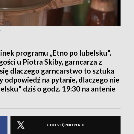
"
nek programu „Etno po lubelsku".
ości u Piotra Skiby, garncarza z
się dlaczego garncarstwo to sztuka
y odpowiedź na pytanie, dlaczego nie
belsku" dziś o godz. 19:30 na antenie
UDOSTĘPNIJ NA X