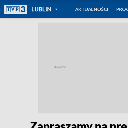
POWRÓT DO
LUBLIN
AKTUALNOŚCI
PRO
TVP REGIONY
Zapraszamy na pre