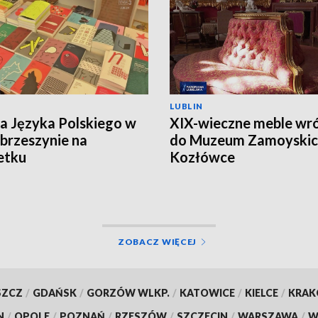
LUBLIN
ca Języka Polskiego w
XIX-wieczne meble wró
brzeszynie na
do Muzeum Zamoyskic
etku
Kozłówce
ZOBACZ WIĘCEJ
SZCZ
/
GDAŃSK
/
GORZÓW WLKP.
/
KATOWICE
/
KIELCE
/
KRA
N
/
OPOLE
/
POZNAŃ
/
RZESZÓW
/
SZCZECIN
/
WARSZAWA
/
W