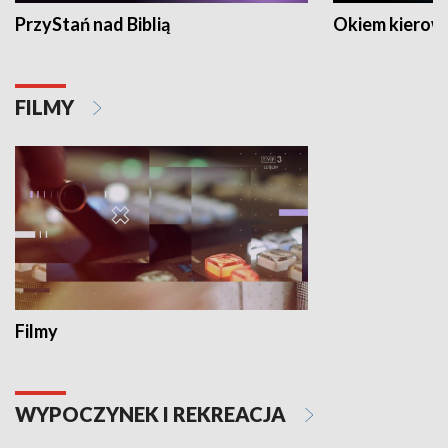
PrzyStań nad Biblią
Okiem kierow
FILMY
Filmy
WYPOCZYNEK I REKREACJA