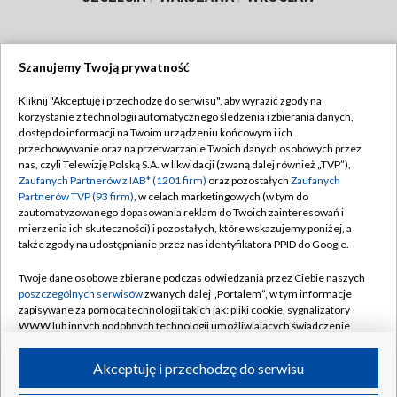
Szanujemy Twoją prywatność
Dołącz do nas:
Kliknij "Akceptuję i przechodzę do serwisu", aby wyrazić zgody na
korzystanie z technologii automatycznego śledzenia i zbierania danych,
TVP
dostęp do informacji na Twoim urządzeniu końcowym i ich
Abonament TVP
przechowywanie oraz na przetwarzanie Twoich danych osobowych przez
Regulamin TVP
nas, czyli Telewizję Polską S.A. w likwidacji (zwaną dalej również „TVP”),
Emisja w TVP
Polityka prywatności
Zaufanych Partnerów z IAB* (1201 firm)
oraz pozostałych
Zaufanych
Partnerów TVP (93 firm)
, w celach marketingowych (w tym do
Centrum informacji TVP
Moje zgody
zautomatyzowanego dopasowania reklam do Twoich zainteresowań i
mierzenia ich skuteczności) i pozostałych, które wskazujemy poniżej, a
Naziemna Telewizja Cyfrowa
Pomoc
także zgody na udostępnianie przez nas identyfikatora PPID do Google.
Sklep TVP
Biuro reklamy
Twoje dane osobowe zbierane podczas odwiedzania przez Ciebie naszych
Rada Programowa
Kontakt
poszczególnych serwisów
zwanych dalej „Portalem”, w tym informacje
zapisywane za pomocą technologii takich jak: pliki cookie, sygnalizatory
System NOS
WWW lub innych podobnych technologii umożliwiających świadczenie
dopasowanych i bezpiecznych usług, personalizację treści oraz reklam,
Informacje o nadawcy
Kanały
udostępnianie funkcji mediów społecznościowych oraz analizowanie
Akceptuję i przechodzę do serwisu
ruchu w Internecie.
Program dla prasy
©2026 Telewizja Polska S.A. w likwidacji