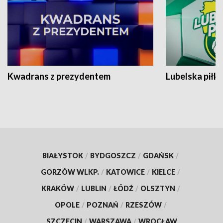
Kwadrans z prezydentem
Lubelska piłk
BIAŁYSTOK
/
BYDGOSZCZ
/
GDAŃSK
/
GORZÓW WLKP.
/
KATOWICE
/
KIELCE
/
KRAKÓW
/
LUBLIN
/
ŁÓDŹ
/
OLSZTYN
/
OPOLE
/
POZNAŃ
/
RZESZÓW
/
SZCZECIN
/
WARSZAWA
/
WROCŁAW