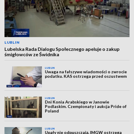
LUBLIN
Lubelska Rada Dialogu Społecznego apeluje o zakup
śmigłowców ze Świdnika
LUBLIN
Uwaga na fałszywe wiadomości o zwrocie
podatku. KAS ostrzega przed oszustwem
LUBLIN
Dni Konia Arabskiego w Janowie
Podlaskim. Czempionaty i aukcja Pride of
Poland
LUBLIN
Upały nie odpuszczają. IMGW ostrzega