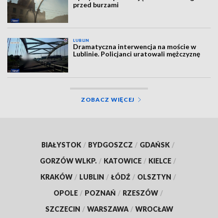
przed burzami
LUBLIN
Dramatyczna interwencja na moście w
Lublinie. Policjanci uratowali mężczyznę
ZOBACZ WIĘCEJ
BIAŁYSTOK
/
BYDGOSZCZ
/
GDAŃSK
/
GORZÓW WLKP.
/
KATOWICE
/
KIELCE
/
KRAKÓW
/
LUBLIN
/
ŁÓDŹ
/
OLSZTYN
/
OPOLE
/
POZNAŃ
/
RZESZÓW
/
SZCZECIN
/
WARSZAWA
/
WROCŁAW