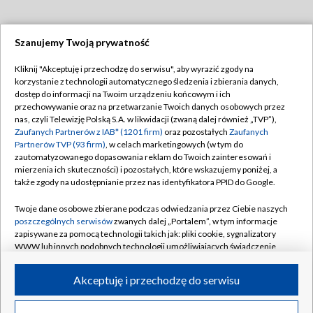
Szanujemy Twoją prywatność
Dołącz do nas:
Kliknij "Akceptuję i przechodzę do serwisu", aby wyrazić zgody na
korzystanie z technologii automatycznego śledzenia i zbierania danych,
TVP
dostęp do informacji na Twoim urządzeniu końcowym i ich
Abonament TVP
przechowywanie oraz na przetwarzanie Twoich danych osobowych przez
Regulamin TVP
nas, czyli Telewizję Polską S.A. w likwidacji (zwaną dalej również „TVP”),
Emisja w TVP
Polityka prywatności
Zaufanych Partnerów z IAB* (1201 firm)
oraz pozostałych
Zaufanych
Partnerów TVP (93 firm)
, w celach marketingowych (w tym do
Centrum informacji TVP
Moje zgody
zautomatyzowanego dopasowania reklam do Twoich zainteresowań i
mierzenia ich skuteczności) i pozostałych, które wskazujemy poniżej, a
Naziemna Telewizja Cyfrowa
Pomoc
także zgody na udostępnianie przez nas identyfikatora PPID do Google.
Sklep TVP
Biuro reklamy
Twoje dane osobowe zbierane podczas odwiedzania przez Ciebie naszych
Rada Programowa
Kontakt
poszczególnych serwisów
zwanych dalej „Portalem”, w tym informacje
zapisywane za pomocą technologii takich jak: pliki cookie, sygnalizatory
System NOS
WWW lub innych podobnych technologii umożliwiających świadczenie
dopasowanych i bezpiecznych usług, personalizację treści oraz reklam,
Informacje o nadawcy
Kanały
udostępnianie funkcji mediów społecznościowych oraz analizowanie
Akceptuję i przechodzę do serwisu
ruchu w Internecie.
Program dla prasy
©2026 Telewizja Polska S.A. w likwidacji
Biuro Reklamy
Twoje dane osobowe zbierane podczas odwiedzania przez Ciebie