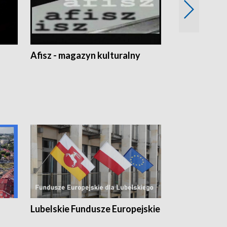
Afisz - magazyn kulturalny
Zobacz, co s
Lubelskie Fundusze Europejskie