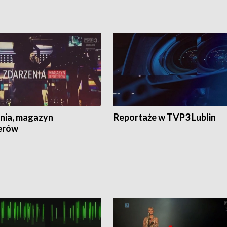
nia, magazyn
Reportaże w TVP3 Lublin
erów