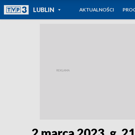
POWRÓT DO
LUBLIN
AKTUALNOŚCI
PRO
TVP REGIONY
2 marca 2023, g. 2