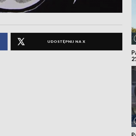
UDOSTĘPNIJ NA X
P
2
P