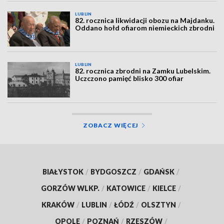
LUBLIN
82. rocznica likwidacji obozu na Majdanku.
Oddano hołd ofiarom niemieckich zbrodni
LUBLIN
82. rocznica zbrodni na Zamku Lubelskim.
Uczczono pamięć blisko 300 ofiar
ZOBACZ WIĘCEJ
BIAŁYSTOK
/
BYDGOSZCZ
/
GDAŃSK
/
GORZÓW WLKP.
/
KATOWICE
/
KIELCE
/
KRAKÓW
/
LUBLIN
/
ŁÓDŹ
/
OLSZTYN
/
OPOLE
/
POZNAŃ
/
RZESZÓW
/