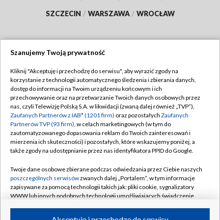
SZCZECIN
/
WARSZAWA
/
WROCŁAW
Szanujemy Twoją prywatność
Dołącz do nas:
Kliknij "Akceptuję i przechodzę do serwisu", aby wyrazić zgody na
korzystanie z technologii automatycznego śledzenia i zbierania danych,
TVP
dostęp do informacji na Twoim urządzeniu końcowym i ich
Abonament TVP
przechowywanie oraz na przetwarzanie Twoich danych osobowych przez
Regulamin TVP
nas, czyli Telewizję Polską S.A. w likwidacji (zwaną dalej również „TVP”),
Emisja w TVP
Polityka prywatności
Zaufanych Partnerów z IAB* (1201 firm)
oraz pozostałych
Zaufanych
Partnerów TVP (93 firm)
, w celach marketingowych (w tym do
Centrum informacji TVP
Moje zgody
zautomatyzowanego dopasowania reklam do Twoich zainteresowań i
mierzenia ich skuteczności) i pozostałych, które wskazujemy poniżej, a
Naziemna Telewizja Cyfrowa
Pomoc
także zgody na udostępnianie przez nas identyfikatora PPID do Google.
Sklep TVP
Biuro reklamy
Twoje dane osobowe zbierane podczas odwiedzania przez Ciebie naszych
Rada Programowa
Kontakt
poszczególnych serwisów
zwanych dalej „Portalem”, w tym informacje
zapisywane za pomocą technologii takich jak: pliki cookie, sygnalizatory
System NOS
WWW lub innych podobnych technologii umożliwiających świadczenie
dopasowanych i bezpiecznych usług, personalizację treści oraz reklam,
Informacje o nadawcy
Kanały
udostępnianie funkcji mediów społecznościowych oraz analizowanie
Akceptuję i przechodzę do serwisu