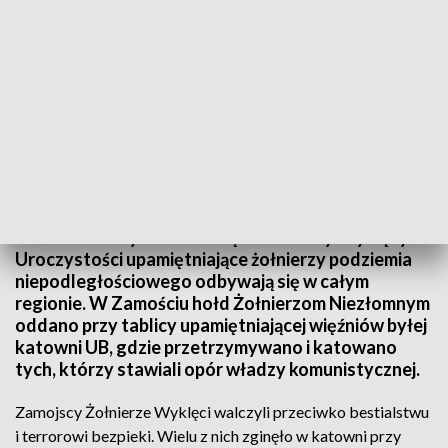
Mieszkańcy Zamościa oddali hołd Żołnierzom Wyklętym
Dziś Narodowy Dzień Pamięci Żołnierzy Wyklętych.
Uroczystości upamiętniające żołnierzy podziemia
niepodległościowego odbywają się w całym
regionie. W Zamościu hołd Żołnierzom Niezłomnym
oddano przy tablicy upamiętniającej więźniów byłej
katowni UB, gdzie przetrzymywano i katowano
tych, którzy stawiali opór władzy komunistycznej.
Zamojscy Żołnierze Wyklęci walczyli przeciwko bestialstwu
i terrorowi bezpieki. Wielu z nich zginęło w katowni przy