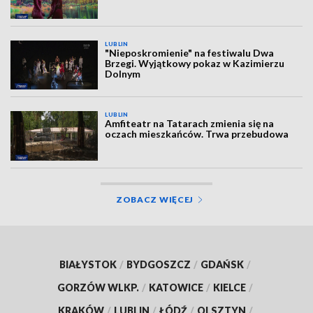
LUBLIN
"Nieposkromienie" na festiwalu Dwa
Brzegi. Wyjątkowy pokaz w Kazimierzu
Dolnym
LUBLIN
Amfiteatr na Tatarach zmienia się na
oczach mieszkańców. Trwa przebudowa
ZOBACZ WIĘCEJ
BIAŁYSTOK
/
BYDGOSZCZ
/
GDAŃSK
/
GORZÓW WLKP.
/
KATOWICE
/
KIELCE
/
KRAKÓW
/
LUBLIN
/
ŁÓDŹ
/
OLSZTYN
/