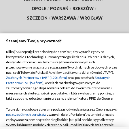
OPOLE
/
POZNAŃ
/
RZESZÓW
/
SZCZECIN
/
WARSZAWA
/
WROCŁAW
Szanujemy Twoją prywatność
Dołącz do nas:
Kliknij "Akceptuję i przechodzę do serwisu", aby wyrazić zgody na
korzystanie z technologii automatycznego śledzenia i zbierania danych,
TVP
dostęp do informacji na Twoim urządzeniu końcowym i ich
Abonament TVP
przechowywanie oraz na przetwarzanie Twoich danych osobowych przez
Regulamin TVP
nas, czyli Telewizję Polską S.A. w likwidacji (zwaną dalej również „TVP”),
Emisja w TVP
Polityka prywatności
Zaufanych Partnerów z IAB* (1201 firm)
oraz pozostałych
Zaufanych
Partnerów TVP (93 firm)
, w celach marketingowych (w tym do
Centrum informacji TVP
Moje zgody
zautomatyzowanego dopasowania reklam do Twoich zainteresowań i
mierzenia ich skuteczności) i pozostałych, które wskazujemy poniżej, a
Naziemna Telewizja Cyfrowa
Pomoc
także zgody na udostępnianie przez nas identyfikatora PPID do Google.
Sklep TVP
Biuro reklamy
Twoje dane osobowe zbierane podczas odwiedzania przez Ciebie naszych
Rada Programowa
Kontakt
poszczególnych serwisów
zwanych dalej „Portalem”, w tym informacje
zapisywane za pomocą technologii takich jak: pliki cookie, sygnalizatory
System NOS
WWW lub innych podobnych technologii umożliwiających świadczenie