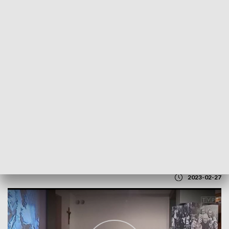
POWRÓT DO
LUBLIN
TVP REGIONY
Wykład o Prymasie Wyszyńskim
2023-02-27