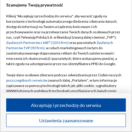
Szanujemy Twoją prywatność
Dołącz do nas:
Kliknij "Akceptuję i przechodzę do serwisu", aby wyrazić zgody na
korzystanie z technologii automatycznego śledzenia i zbierania danych,
TVP
dostęp do informacji na Twoim urządzeniu końcowym i ich
Abonament TVP
przechowywanie oraz na przetwarzanie Twoich danych osobowych przez
Regulamin TVP
nas, czyli Telewizję Polską S.A. w likwidacji (zwaną dalej również „TVP”),
Emisja w TVP
Polityka prywatności
Zaufanych Partnerów z IAB* (1201 firm)
oraz pozostałych
Zaufanych
Partnerów TVP (93 firm)
, w celach marketingowych (w tym do
Centrum informacji TVP
Moje zgody
zautomatyzowanego dopasowania reklam do Twoich zainteresowań i
mierzenia ich skuteczności) i pozostałych, które wskazujemy poniżej, a
Naziemna Telewizja Cyfrowa
Pomoc
także zgody na udostępnianie przez nas identyfikatora PPID do Google.
Sklep TVP
Biuro reklamy
Twoje dane osobowe zbierane podczas odwiedzania przez Ciebie naszych
Rada Programowa
Kontakt
poszczególnych serwisów
zwanych dalej „Portalem”, w tym informacje
zapisywane za pomocą technologii takich jak: pliki cookie, sygnalizatory
System NOS
WWW lub innych podobnych technologii umożliwiających świadczenie
dopasowanych i bezpiecznych usług, personalizację treści oraz reklam,
Informacje o nadawcy
Kanały
udostępnianie funkcji mediów społecznościowych oraz analizowanie
Akceptuję i przechodzę do serwisu
ruchu w Internecie.
Program dla prasy
©2026 Telewizja Polska S.A. w likwidacji
Biuro Reklamy
Twoje dane osobowe zbierane podczas odwiedzania przez Ciebie
Ustawienia zaawansowane
poszczególnych serwisów
na Portalu, takie jak adresy IP, identyfikatory
Ogłoszenie przetargowe
Twoich urządzeń końcowych i identyfikatory plików cookie, informacje o