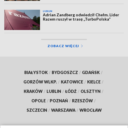
LUBLIN
Adrian Zandberg odwiedził Chełm. Lider
Razem ruszył w trasę „TurboPolska”
ZOBACZ WIĘCEJ
BIAŁYSTOK
/
BYDGOSZCZ
/
GDAŃSK
/
GORZÓW WLKP.
/
KATOWICE
/
KIELCE
/
KRAKÓW
/
LUBLIN
/
ŁÓDŹ
/
OLSZTYN
/
OPOLE
/
POZNAŃ
/
RZESZÓW
/
SZCZECIN
/
WARSZAWA
/
WROCŁAW