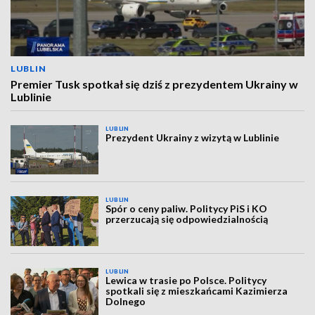
LUBLIN
Premier Tusk spotkał się dziś z prezydentem Ukrainy w
Lublinie
LUBLIN
Prezydent Ukrainy z wizytą w Lublinie
LUBLIN
Spór o ceny paliw. Politycy PiS i KO
przerzucają się odpowiedzialnością
LUBLIN
Lewica w trasie po Polsce. Politycy
spotkali się z mieszkańcami Kazimierza
Dolnego