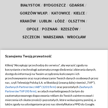
BIAŁYSTOK
/
BYDGOSZCZ
/
GDAŃSK
/
GORZÓW WLKP.
/
KATOWICE
/
KIELCE
/
KRAKÓW
/
LUBLIN
/
ŁÓDŹ
/
OLSZTYN
/
OPOLE
/
POZNAŃ
/
RZESZÓW
/
SZCZECIN
/
WARSZAWA
/
WROCŁAW
Szanujemy Twoją prywatność
Dołącz do nas:
Kliknij "Akceptuję i przechodzę do serwisu", aby wyrazić zgody na
korzystanie z technologii automatycznego śledzenia i zbierania danych,
TVP
dostęp do informacji na Twoim urządzeniu końcowym i ich
Abonament TVP
przechowywanie oraz na przetwarzanie Twoich danych osobowych przez
Regulamin TVP
nas, czyli Telewizję Polską S.A. w likwidacji (zwaną dalej również „TVP”),
Emisja w TVP
Polityka prywatności
Zaufanych Partnerów z IAB* (1201 firm)
oraz pozostałych
Zaufanych
Partnerów TVP (93 firm)
, w celach marketingowych (w tym do
Centrum informacji TVP
Moje zgody
zautomatyzowanego dopasowania reklam do Twoich zainteresowań i
mierzenia ich skuteczności) i pozostałych, które wskazujemy poniżej, a
Naziemna Telewizja Cyfrowa
Pomoc
także zgody na udostępnianie przez nas identyfikatora PPID do Google.