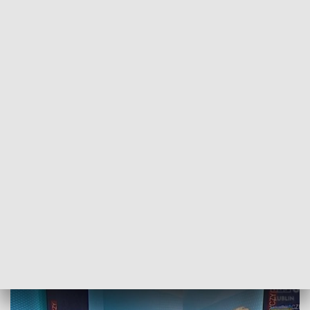
POWRÓT DO
LUBLIN
TVP REGIONY
Fotografie w Ukrainy - fragment
wywiadu z dyrektorem TVP3 Lublin
2023-02-24