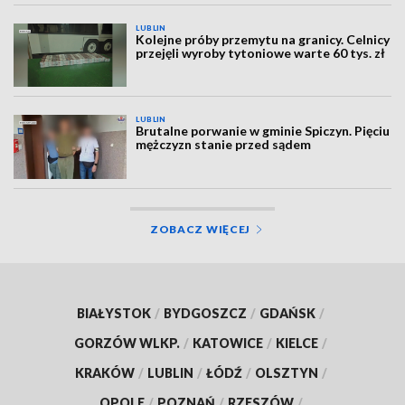
LUBLIN
Kolejne próby przemytu na granicy. Celnicy
przejęli wyroby tytoniowe warte 60 tys. zł
LUBLIN
Brutalne porwanie w gminie Spiczyn. Pięciu
mężczyzn stanie przed sądem
ZOBACZ WIĘCEJ
BIAŁYSTOK
/
BYDGOSZCZ
/
GDAŃSK
/
GORZÓW WLKP.
/
KATOWICE
/
KIELCE
/
KRAKÓW
/
LUBLIN
/
ŁÓDŹ
/
OLSZTYN
/
OPOLE
/
POZNAŃ
/
RZESZÓW
/