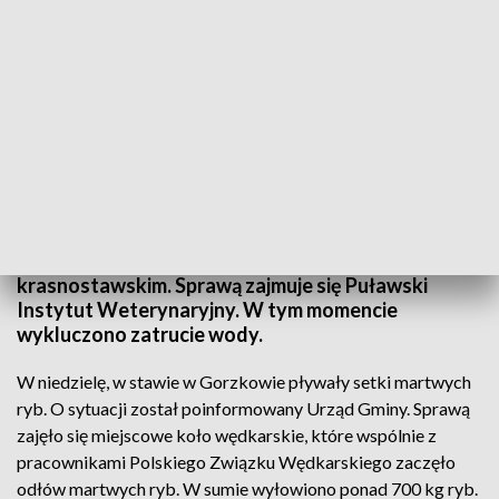
Martwe ryby w gminie Gorzków
Setki martwych ryb wyłowiono z jednego ze
stawów w gminie Gorzków w powiecie
krasnostawskim. Sprawą zajmuje się Puławski
Instytut Weterynaryjny. W tym momencie
wykluczono zatrucie wody.
W niedzielę, w stawie w Gorzkowie pływały setki martwych
ryb. O sytuacji został poinformowany Urząd Gminy. Sprawą
zajęło się miejscowe koło wędkarskie, które wspólnie z
pracownikami Polskiego Związku Wędkarskiego zaczęło
odłów martwych ryb. W sumie wyłowiono ponad 700 kg ryb.