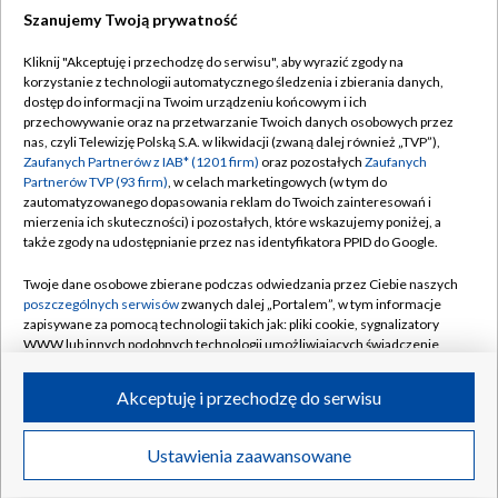
Szanujemy Twoją prywatność
Dołącz do nas:
Kliknij "Akceptuję i przechodzę do serwisu", aby wyrazić zgody na
korzystanie z technologii automatycznego śledzenia i zbierania danych,
TVP
dostęp do informacji na Twoim urządzeniu końcowym i ich
Abonament TVP
przechowywanie oraz na przetwarzanie Twoich danych osobowych przez
Regulamin TVP
nas, czyli Telewizję Polską S.A. w likwidacji (zwaną dalej również „TVP”),
Emisja w TVP
Polityka prywatności
Zaufanych Partnerów z IAB* (1201 firm)
oraz pozostałych
Zaufanych
Partnerów TVP (93 firm)
, w celach marketingowych (w tym do
Centrum informacji TVP
Moje zgody
zautomatyzowanego dopasowania reklam do Twoich zainteresowań i
mierzenia ich skuteczności) i pozostałych, które wskazujemy poniżej, a
Naziemna Telewizja Cyfrowa
Pomoc
także zgody na udostępnianie przez nas identyfikatora PPID do Google.
Sklep TVP
Biuro reklamy
Twoje dane osobowe zbierane podczas odwiedzania przez Ciebie naszych
Rada Programowa
Kontakt
poszczególnych serwisów
zwanych dalej „Portalem”, w tym informacje
zapisywane za pomocą technologii takich jak: pliki cookie, sygnalizatory
System NOS
WWW lub innych podobnych technologii umożliwiających świadczenie
dopasowanych i bezpiecznych usług, personalizację treści oraz reklam,
Informacje o nadawcy
Kanały
udostępnianie funkcji mediów społecznościowych oraz analizowanie
Akceptuję i przechodzę do serwisu
ruchu w Internecie.
Program dla prasy
©2026 Telewizja Polska S.A. w likwidacji
Biuro Reklamy
Twoje dane osobowe zbierane podczas odwiedzania przez Ciebie
Ustawienia zaawansowane
poszczególnych serwisów
na Portalu, takie jak adresy IP, identyfikatory
Ogłoszenie przetargowe
Twoich urządzeń końcowych i identyfikatory plików cookie, informacje o