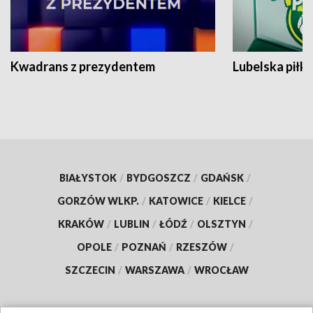
Kwadrans z prezydentem
Lubelska piłk
BIAŁYSTOK
/
BYDGOSZCZ
/
GDAŃSK
/
GORZÓW WLKP.
/
KATOWICE
/
KIELCE
/
KRAKÓW
/
LUBLIN
/
ŁÓDŹ
/
OLSZTYN
/
OPOLE
/
POZNAŃ
/
RZESZÓW
/
SZCZECIN
/
WARSZAWA
/
WROCŁAW