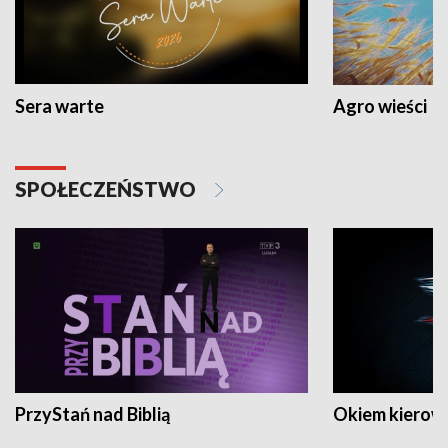
Sera warte
Agro wieści
SPOŁECZEŃSTWO
PrzyStań nad Biblią
Okiem kierow