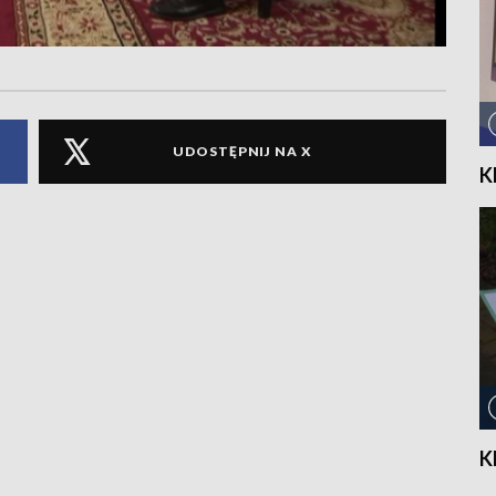
UDOSTĘPNIJ NA X
K
K