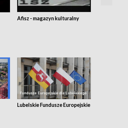
Afisz - magazyn kulturalny
Zobacz, co s
Lubelskie Fundusze Europejskie