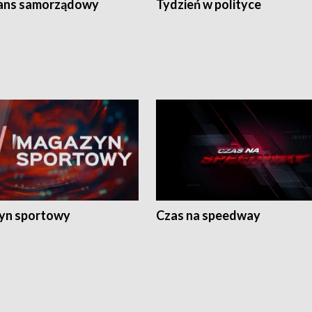
ans samorządowy
Tydzień w polityce
yn sportowy
Czas na speedway