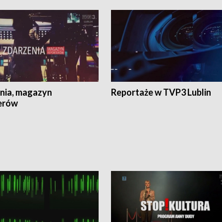
nia, magazyn
Reportaże w TVP3 Lublin
erów