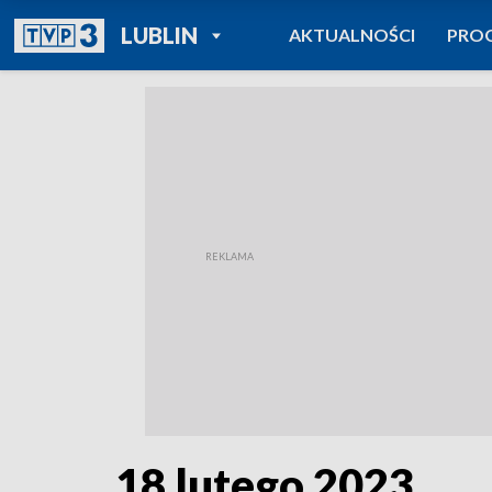
POWRÓT DO
LUBLIN
AKTUALNOŚCI
PRO
TVP REGIONY
18 lutego 2023