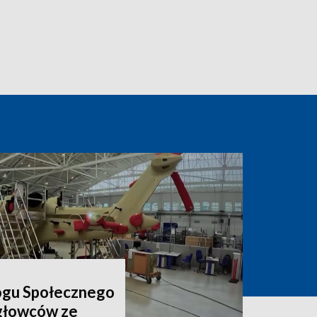
ogu Społecznego
igłowców ze