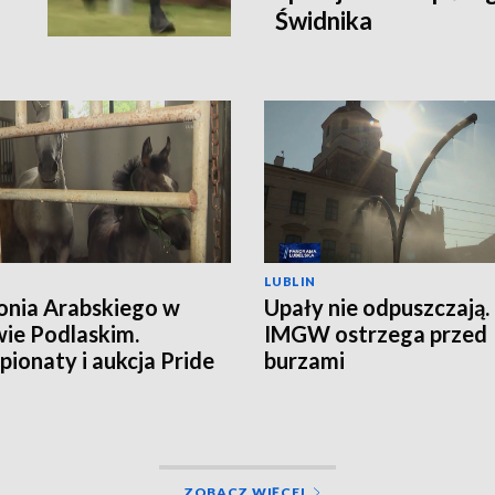
Świdnika
LUBLIN
onia Arabskiego w
Upały nie odpuszczają.
ie Podlaskim.
IMGW ostrzega przed
ionaty i aukcja Pride
burzami
land
ZOBACZ WIĘCEJ