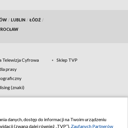
KÓW
/
LUBLIN
/
ŁÓDŹ
/
ROCŁAW
 Telewizja Cyfrowa
Sklep TVP
la prasy
tograficzny
sing (znaki)
klamy
Kontakt
rania danych, dostęp do informacji na Twoim urządzeniu
idacji (zwaną dalej również „TVP”),
Zaufanych Partnerów