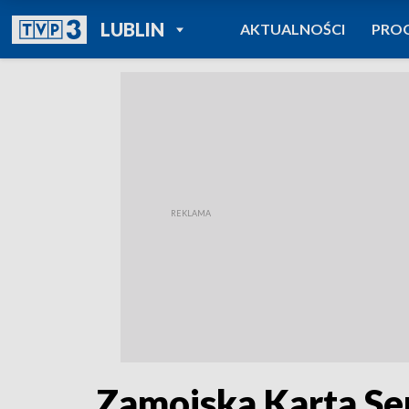
POWRÓT DO
LUBLIN
AKTUALNOŚCI
PRO
TVP REGIONY
Zamojska Karta Sen