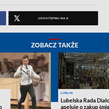
UDOSTĘPNIJ NA X
ZOBACZ TAKŻE
LUBLIN
Lubelska Rada Dial
o
apeluje o zakup śm