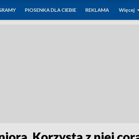
GRAMY
PIOSENKA DLA CIEBIE
REKLAMA
Więcej
iora. Korzysta z niej cor