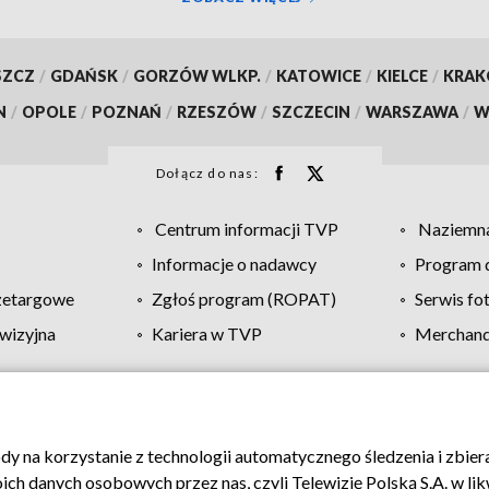
SZCZ
/
GDAŃSK
/
GORZÓW WLKP.
/
KATOWICE
/
KIELCE
/
KRA
N
/
OPOLE
/
POZNAŃ
/
RZESZÓW
/
SZCZECIN
/
WARSZAWA
/
W
Dołącz do nas:
Centrum informacji TVP
Naziemna
Informacje o nadawcy
Program d
zetargowe
Zgłoś program (ROPAT)
Serwis fo
wizyjna
Kariera w TVP
Merchandi
Polityka prywatności
Moje zgody
Pomoc
Biuro re
ody na korzystanie z technologii automatycznego śledzenia i zbie
 danych osobowych przez nas, czyli Telewizję Polską S.A. w likw