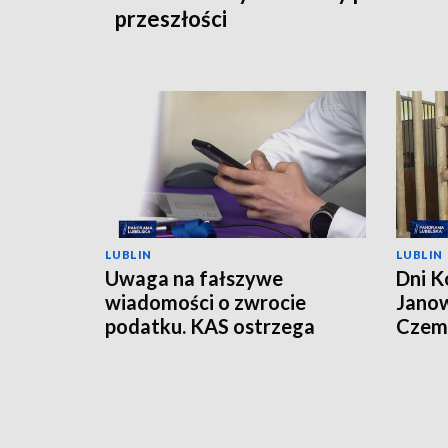
przeszłości
LUBLIN
LUBLIN
Uwaga na fałszywe
Dni K
wiadomości o zwrocie
Janow
podatku. KAS ostrzega
Czemp
przed oszustwem
of Po