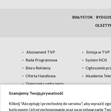
BIAŁYSTOK
/
BYDGO
OLSZTY
Abonament TVP
Emisja w TVP
Rada Programowa
System NOS
Biuro Reklamy
Ogłoszenie pr
Oferta Handlowa
Akademia Tele
Telegazeta ogłoszenia
Szanujemy Twoją prywatność
Regulamin TVP
Kliknij "Akceptuję i przechodzę do serwisu", aby wyrazić zg
końcowym i ich przechowywanie oraz na przetwarzanie Twoich