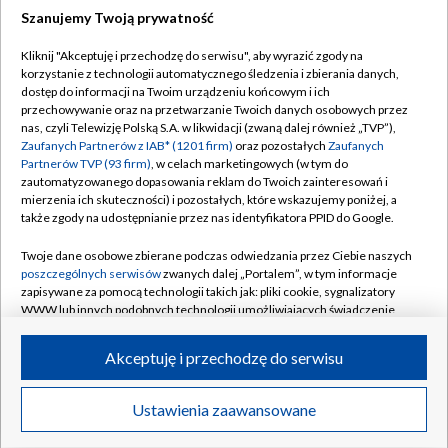
Szanujemy Twoją prywatność
Dołącz do nas:
Kliknij "Akceptuję i przechodzę do serwisu", aby wyrazić zgody na
korzystanie z technologii automatycznego śledzenia i zbierania danych,
TVP
dostęp do informacji na Twoim urządzeniu końcowym i ich
Abonament TVP
przechowywanie oraz na przetwarzanie Twoich danych osobowych przez
Regulamin TVP
nas, czyli Telewizję Polską S.A. w likwidacji (zwaną dalej również „TVP”),
Emisja w TVP
Polityka prywatności
Zaufanych Partnerów z IAB* (1201 firm)
oraz pozostałych
Zaufanych
Partnerów TVP (93 firm)
, w celach marketingowych (w tym do
Centrum informacji TVP
Moje zgody
zautomatyzowanego dopasowania reklam do Twoich zainteresowań i
mierzenia ich skuteczności) i pozostałych, które wskazujemy poniżej, a
Naziemna Telewizja Cyfrowa
Pomoc
także zgody na udostępnianie przez nas identyfikatora PPID do Google.
Sklep TVP
Biuro reklamy
Twoje dane osobowe zbierane podczas odwiedzania przez Ciebie naszych
Rada Programowa
Kontakt
poszczególnych serwisów
zwanych dalej „Portalem”, w tym informacje
zapisywane za pomocą technologii takich jak: pliki cookie, sygnalizatory
System NOS
WWW lub innych podobnych technologii umożliwiających świadczenie
dopasowanych i bezpiecznych usług, personalizację treści oraz reklam,
Informacje o nadawcy
Kanały
udostępnianie funkcji mediów społecznościowych oraz analizowanie
Akceptuję i przechodzę do serwisu
ruchu w Internecie.
Program dla prasy
©2026 Telewizja Polska S.A. w likwidacji
Biuro Reklamy
Twoje dane osobowe zbierane podczas odwiedzania przez Ciebie
Ustawienia zaawansowane
poszczególnych serwisów
na Portalu, takie jak adresy IP, identyfikatory
Ogłoszenie przetargowe
Twoich urządzeń końcowych i identyfikatory plików cookie, informacje o