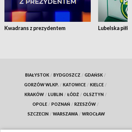
Kwadrans z prezydentem
Lubelska piłk
BIAŁYSTOK
/
BYDGOSZCZ
/
GDAŃSK
/
GORZÓW WLKP.
/
KATOWICE
/
KIELCE
/
KRAKÓW
/
LUBLIN
/
ŁÓDŹ
/
OLSZTYN
/
OPOLE
/
POZNAŃ
/
RZESZÓW
/
SZCZECIN
/
WARSZAWA
/
WROCŁAW