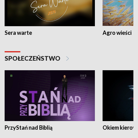
Sera warte
Agro wieści
SPOŁECZEŃSTWO
PrzyStań nad Biblią
Okiem kierow