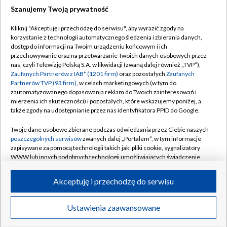
Szanujemy Twoją prywatność
Dołącz do nas:
Kliknij "Akceptuję i przechodzę do serwisu", aby wyrazić zgody na
korzystanie z technologii automatycznego śledzenia i zbierania danych,
TVP
dostęp do informacji na Twoim urządzeniu końcowym i ich
Abonament TVP
przechowywanie oraz na przetwarzanie Twoich danych osobowych przez
Regulamin TVP
nas, czyli Telewizję Polską S.A. w likwidacji (zwaną dalej również „TVP”),
Emisja w TVP
Polityka prywatności
Zaufanych Partnerów z IAB* (1201 firm)
oraz pozostałych
Zaufanych
Partnerów TVP (93 firm)
, w celach marketingowych (w tym do
Centrum informacji TVP
Moje zgody
zautomatyzowanego dopasowania reklam do Twoich zainteresowań i
mierzenia ich skuteczności) i pozostałych, które wskazujemy poniżej, a
Naziemna Telewizja Cyfrowa
Pomoc
także zgody na udostępnianie przez nas identyfikatora PPID do Google.
Sklep TVP
Biuro reklamy
Twoje dane osobowe zbierane podczas odwiedzania przez Ciebie naszych
Rada Programowa
Kontakt
poszczególnych serwisów
zwanych dalej „Portalem”, w tym informacje
zapisywane za pomocą technologii takich jak: pliki cookie, sygnalizatory
System NOS
WWW lub innych podobnych technologii umożliwiających świadczenie
dopasowanych i bezpiecznych usług, personalizację treści oraz reklam,
Informacje o nadawcy
Kanały
udostępnianie funkcji mediów społecznościowych oraz analizowanie
Akceptuję i przechodzę do serwisu
ruchu w Internecie.
Program dla prasy
©2026 Telewizja Polska S.A. w likwidacji
Biuro Reklamy
Twoje dane osobowe zbierane podczas odwiedzania przez Ciebie
Ustawienia zaawansowane
poszczególnych serwisów
na Portalu, takie jak adresy IP, identyfikatory
Ogłoszenie przetargowe
Twoich urządzeń końcowych i identyfikatory plików cookie, informacje o