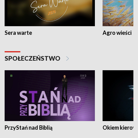
Sera warte
Agro wieści
SPOŁECZEŃSTWO
PrzyStań nad Biblią
Okiem kierow