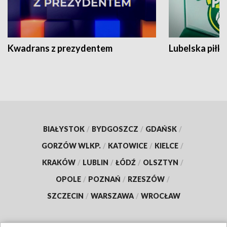
Kwadrans z prezydentem
Lubelska piłk
BIAŁYSTOK
/
BYDGOSZCZ
/
GDAŃSK
/
GORZÓW WLKP.
/
KATOWICE
/
KIELCE
/
KRAKÓW
/
LUBLIN
/
ŁÓDŹ
/
OLSZTYN
/
OPOLE
/
POZNAŃ
/
RZESZÓW
/
SZCZECIN
/
WARSZAWA
/
WROCŁAW