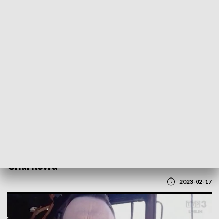
POWRÓT DO
LUBLIN
TVP REGIONY
Caritas wciąż niesie pomoc mieszkańcom
Charkowa
2023-02-17