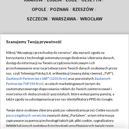
OPOLE
/
POZNAŃ
/
RZESZÓW
/
SZCZECIN
/
WARSZAWA
/
WROCŁAW
Szanujemy Twoją prywatność
Dołącz do nas:
Kliknij "Akceptuję i przechodzę do serwisu", aby wyrazić zgody na
korzystanie z technologii automatycznego śledzenia i zbierania danych,
TVP
dostęp do informacji na Twoim urządzeniu końcowym i ich
Abonament TVP
przechowywanie oraz na przetwarzanie Twoich danych osobowych przez
Regulamin TVP
nas, czyli Telewizję Polską S.A. w likwidacji (zwaną dalej również „TVP”),
Emisja w TVP
Polityka prywatności
Zaufanych Partnerów z IAB* (1201 firm)
oraz pozostałych
Zaufanych
Partnerów TVP (93 firm)
, w celach marketingowych (w tym do
Centrum informacji TVP
Moje zgody
zautomatyzowanego dopasowania reklam do Twoich zainteresowań i
mierzenia ich skuteczności) i pozostałych, które wskazujemy poniżej, a
Naziemna Telewizja Cyfrowa
Pomoc
także zgody na udostępnianie przez nas identyfikatora PPID do Google.
Sklep TVP
Biuro reklamy
Twoje dane osobowe zbierane podczas odwiedzania przez Ciebie naszych
Rada Programowa
Kontakt
poszczególnych serwisów
zwanych dalej „Portalem”, w tym informacje
zapisywane za pomocą technologii takich jak: pliki cookie, sygnalizatory
System NOS
WWW lub innych podobnych technologii umożliwiających świadczenie