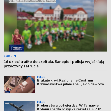
LUBLIN
16 dzieci trafiło do szpitala. Sanepid i policja wyjaśniają
przyczyny zatrucia
LUBLIN
Brakuje krwi. Regionalne Centrum
Krwiodawstwa pilnie apeluje do dawców
LUBLIN
Prokuratura potwierdza. W Tarnawie
Kolonii spadła rosyjska rakieta CH-101