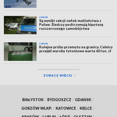
LUBLIN
Są wyniki sekcji zwłok małżeństwa z
Puław. Śledczy podtrzymują hipotezę
rozszerzonego samobójstwa
LUBLIN
Kolejne próby przemytu na granicy. Celnicy
przejęli wyroby tytoniowe warte 60 tys. zł
ZOBACZ WIĘCEJ
BIAŁYSTOK
/
BYDGOSZCZ
/
GDAŃSK
/
GORZÓW WLKP.
/
KATOWICE
/
KIELCE
/
KRAKÓW
/
LUBLIN
/
ŁÓDŹ
/
OLSZTYN
/