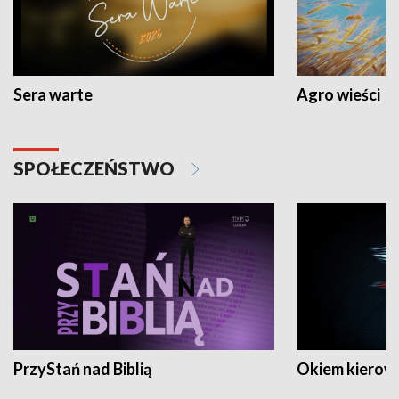
Sera warte
Agro wieści
SPOŁECZEŃSTWO
PrzyStań nad Biblią
Okiem kierow