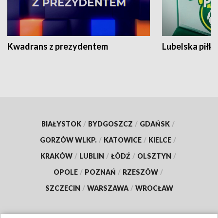
Kwadrans z prezydentem
Lubelska piłk
BIAŁYSTOK
/
BYDGOSZCZ
/
GDAŃSK
/
GORZÓW WLKP.
/
KATOWICE
/
KIELCE
/
KRAKÓW
/
LUBLIN
/
ŁÓDŹ
/
OLSZTYN
/
OPOLE
/
POZNAŃ
/
RZESZÓW
/
SZCZECIN
/
WARSZAWA
/
WROCŁAW