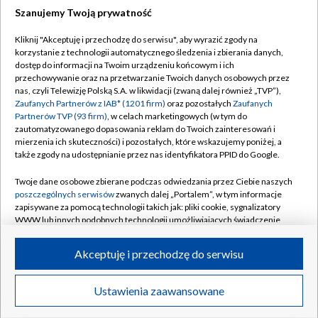
Szanujemy Twoją prywatność
Dołącz do nas:
Kliknij "Akceptuję i przechodzę do serwisu", aby wyrazić zgody na
korzystanie z technologii automatycznego śledzenia i zbierania danych,
TVP
dostęp do informacji na Twoim urządzeniu końcowym i ich
Abonament TVP
przechowywanie oraz na przetwarzanie Twoich danych osobowych przez
Regulamin TVP
nas, czyli Telewizję Polską S.A. w likwidacji (zwaną dalej również „TVP”),
Emisja w TVP
Polityka prywatności
Zaufanych Partnerów z IAB* (1201 firm)
oraz pozostałych
Zaufanych
Partnerów TVP (93 firm)
, w celach marketingowych (w tym do
Centrum informacji TVP
Moje zgody
zautomatyzowanego dopasowania reklam do Twoich zainteresowań i
mierzenia ich skuteczności) i pozostałych, które wskazujemy poniżej, a
Naziemna Telewizja Cyfrowa
Pomoc
także zgody na udostępnianie przez nas identyfikatora PPID do Google.
Sklep TVP
Biuro reklamy
Twoje dane osobowe zbierane podczas odwiedzania przez Ciebie naszych
Rada Programowa
Kontakt
poszczególnych serwisów
zwanych dalej „Portalem”, w tym informacje
zapisywane za pomocą technologii takich jak: pliki cookie, sygnalizatory
System NOS
WWW lub innych podobnych technologii umożliwiających świadczenie
dopasowanych i bezpiecznych usług, personalizację treści oraz reklam,
Informacje o nadawcy
Kanały
udostępnianie funkcji mediów społecznościowych oraz analizowanie
Akceptuję i przechodzę do serwisu
ruchu w Internecie.
Program dla prasy
©2026 Telewizja Polska S.A. w likwidacji
Biuro Reklamy
Twoje dane osobowe zbierane podczas odwiedzania przez Ciebie
Ustawienia zaawansowane
poszczególnych serwisów
na Portalu, takie jak adresy IP, identyfikatory
Ogłoszenie przetargowe
Twoich urządzeń końcowych i identyfikatory plików cookie, informacje o