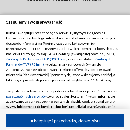
Szanujemy Twoją prywatność
Dołącz do nas:
Kliknij "Akceptuję i przechodzę do serwisu", aby wyrazić zgody na
korzystanie z technologii automatycznego śledzenia i zbierania danych,
TVP
dostęp do informacji na Twoim urządzeniu końcowym i ich
Abonament TVP
przechowywanie oraz na przetwarzanie Twoich danych osobowych przez
Regulamin TVP
nas, czyli Telewizję Polską S.A. w likwidacji (zwaną dalej również „TVP”),
Emisja w TVP
Polityka prywatności
Zaufanych Partnerów z IAB* (1201 firm)
oraz pozostałych
Zaufanych
Partnerów TVP (93 firm)
, w celach marketingowych (w tym do
Centrum informacji TVP
Moje zgody
zautomatyzowanego dopasowania reklam do Twoich zainteresowań i
mierzenia ich skuteczności) i pozostałych, które wskazujemy poniżej, a
Naziemna Telewizja Cyfrowa
Pomoc
także zgody na udostępnianie przez nas identyfikatora PPID do Google.
Sklep TVP
Biuro reklamy
Twoje dane osobowe zbierane podczas odwiedzania przez Ciebie naszych
Rada Programowa
Kontakt
poszczególnych serwisów
zwanych dalej „Portalem”, w tym informacje
zapisywane za pomocą technologii takich jak: pliki cookie, sygnalizatory
System NOS
WWW lub innych podobnych technologii umożliwiających świadczenie
dopasowanych i bezpiecznych usług, personalizację treści oraz reklam,
Informacje o nadawcy
Kanały
udostępnianie funkcji mediów społecznościowych oraz analizowanie
Akceptuję i przechodzę do serwisu
ruchu w Internecie.
Program dla prasy
©2026 Telewizja Polska S.A. w likwidacji