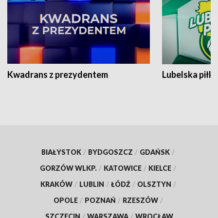
Kwadrans z prezydentem
Lubelska piłk
BIAŁYSTOK
/
BYDGOSZCZ
/
GDAŃSK
/
GORZÓW WLKP.
/
KATOWICE
/
KIELCE
/
KRAKÓW
/
LUBLIN
/
ŁÓDŹ
/
OLSZTYN
/
OPOLE
/
POZNAŃ
/
RZESZÓW
/
SZCZECIN
/
WARSZAWA
/
WROCŁAW