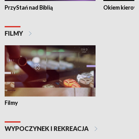
PrzyStań nad Biblią
Okiem kierow
FILMY
Filmy
WYPOCZYNEK I REKREACJA