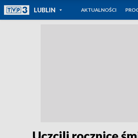
POWRÓT DO
LUBLIN
AKTUALNOŚCI
PRO
TVP REGIONY
Uczcili rocznicę śm