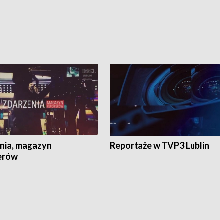
nia, magazyn
Reportaże w TVP3 Lublin
erów