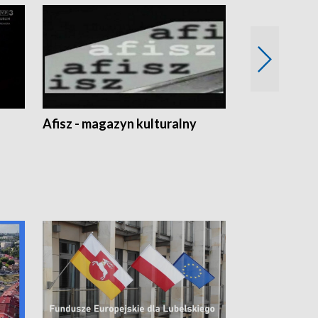
Afisz - magazyn kulturalny
Zobacz, co s