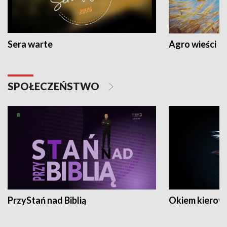
Sera warte
Agro wieści
SPOŁECZEŃSTWO
PrzyStań nad Biblią
Okiem kierow