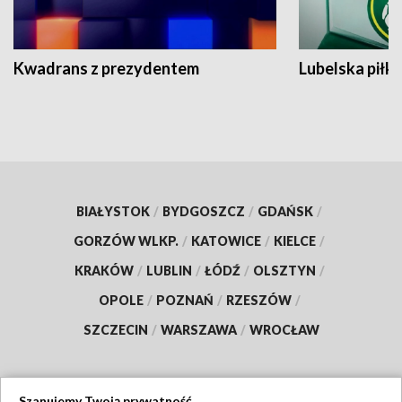
Kwadrans z prezydentem
Lubelska piłk
BIAŁYSTOK
/
BYDGOSZCZ
/
GDAŃSK
/
GORZÓW WLKP.
/
KATOWICE
/
KIELCE
/
KRAKÓW
/
LUBLIN
/
ŁÓDŹ
/
OLSZTYN
/
OPOLE
/
POZNAŃ
/
RZESZÓW
/
SZCZECIN
/
WARSZAWA
/
WROCŁAW
Szanujemy Twoją prywatność