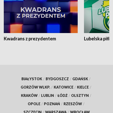
Kwadrans z prezydentem
Lubelska piłk
BIAŁYSTOK
/
BYDGOSZCZ
/
GDAŃSK
/
GORZÓW WLKP.
/
KATOWICE
/
KIELCE
/
KRAKÓW
/
LUBLIN
/
ŁÓDŹ
/
OLSZTYN
/
OPOLE
/
POZNAŃ
/
RZESZÓW
/
SZCZECIN
/
WARSZAWA
/
WROCŁAW