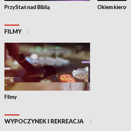
PrzyStań nad Biblią
Okiem kierow
FILMY
Filmy
WYPOCZYNEK I REKREACJA