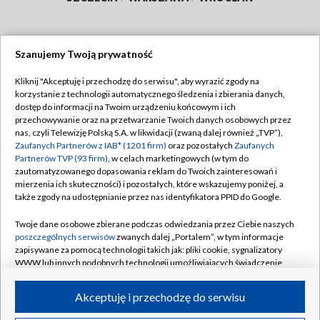
Szanujemy Twoją prywatność
Dołącz do nas:
Kliknij "Akceptuję i przechodzę do serwisu", aby wyrazić zgody na
korzystanie z technologii automatycznego śledzenia i zbierania danych,
TVP
dostęp do informacji na Twoim urządzeniu końcowym i ich
Abonament TVP
przechowywanie oraz na przetwarzanie Twoich danych osobowych przez
Regulamin TVP
nas, czyli Telewizję Polską S.A. w likwidacji (zwaną dalej również „TVP”),
Emisja w TVP
Polityka prywatności
Zaufanych Partnerów z IAB* (1201 firm)
oraz pozostałych
Zaufanych
Partnerów TVP (93 firm)
, w celach marketingowych (w tym do
Centrum informacji TVP
Moje zgody
zautomatyzowanego dopasowania reklam do Twoich zainteresowań i
mierzenia ich skuteczności) i pozostałych, które wskazujemy poniżej, a
Naziemna Telewizja Cyfrowa
Pomoc
także zgody na udostępnianie przez nas identyfikatora PPID do Google.
Sklep TVP
Biuro reklamy
Twoje dane osobowe zbierane podczas odwiedzania przez Ciebie naszych
Rada Programowa
Kontakt
poszczególnych serwisów
zwanych dalej „Portalem”, w tym informacje
zapisywane za pomocą technologii takich jak: pliki cookie, sygnalizatory
System NOS
WWW lub innych podobnych technologii umożliwiających świadczenie
dopasowanych i bezpiecznych usług, personalizację treści oraz reklam,
Informacje o nadawcy
Kanały
udostępnianie funkcji mediów społecznościowych oraz analizowanie
Akceptuję i przechodzę do serwisu
ruchu w Internecie.
Program dla prasy
©2026 Telewizja Polska S.A. w likwidacji