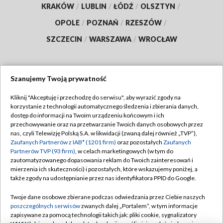
KRAKÓW
/
LUBLIN
/
ŁÓDŹ
/
OLSZTYN
/
OPOLE
/
POZNAŃ
/
RZESZÓW
/
SZCZECIN
/
WARSZAWA
/
WROCŁAW
Szanujemy Twoją prywatność
Dołącz do nas:
Kliknij "Akceptuję i przechodzę do serwisu", aby wyrazić zgody na
korzystanie z technologii automatycznego śledzenia i zbierania danych,
TVP
dostęp do informacji na Twoim urządzeniu końcowym i ich
Abonament TVP
przechowywanie oraz na przetwarzanie Twoich danych osobowych przez
Regulamin TVP
nas, czyli Telewizję Polską S.A. w likwidacji (zwaną dalej również „TVP”),
Emisja w TVP
Polityka prywatności
Zaufanych Partnerów z IAB* (1201 firm)
oraz pozostałych
Zaufanych
Partnerów TVP (93 firm)
, w celach marketingowych (w tym do
Centrum informacji TVP
Moje zgody
zautomatyzowanego dopasowania reklam do Twoich zainteresowań i
mierzenia ich skuteczności) i pozostałych, które wskazujemy poniżej, a
Naziemna Telewizja Cyfrowa
Pomoc
także zgody na udostępnianie przez nas identyfikatora PPID do Google.
Sklep TVP
Biuro reklamy
Twoje dane osobowe zbierane podczas odwiedzania przez Ciebie naszych
Rada Programowa
Kontakt
poszczególnych serwisów
zwanych dalej „Portalem”, w tym informacje
zapisywane za pomocą technologii takich jak: pliki cookie, sygnalizatory
System NOS