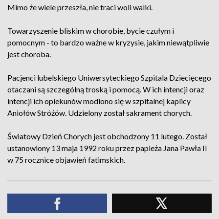
Mimo że wiele przeszła, nie traci woli walki.
Towarzyszenie bliskim w chorobie, bycie czułym i
pomocnym - to bardzo ważne w kryzysie, jakim niewątpliwie
jest choroba.
Pacjenci lubelskiego Uniwersyteckiego Szpitala Dziecięcego
otaczani są szczególną troską i pomocą. W ich intencji oraz
intencji ich opiekunów modlono się w szpitalnej kaplicy
Aniołów Stróżów. Udzielony został sakrament chorych.
Światowy Dzień Chorych jest obchodzony 11 lutego. Został
ustanowiony 13 maja 1992 roku przez papieża Jana Pawła II
w 75 rocznice objawień fatimskich.