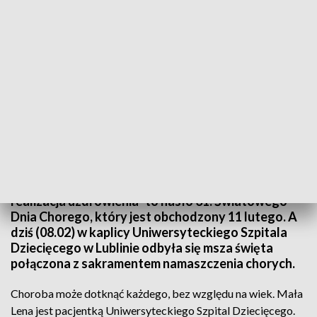
Msza święta z sakramentem namaszczenia chorych w szpitalu dziecięcym
"Miej o nim staranie - współczucie jako synodalna
realizacja uzdrowienia" to hasło 31. Światowego
Dnia Chorego, który jest obchodzony 11 lutego. A
dziś (08.02) w kaplicy Uniwersyteckiego Szpitala
Dziecięcego w Lublinie odbyła się msza święta
połączona z sakramentem namaszczenia chorych.
Choroba może dotknąć każdego, bez względu na wiek. Mała
Lena jest pacjentką Uniwersyteckiego Szpital Dziecięcego.