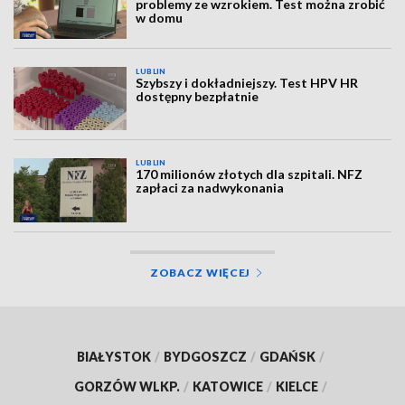
problemy ze wzrokiem. Test można zrobić
w domu
LUBLIN
Szybszy i dokładniejszy. Test HPV HR
dostępny bezpłatnie
LUBLIN
170 milionów złotych dla szpitali. NFZ
zapłaci za nadwykonania
ZOBACZ WIĘCEJ
BIAŁYSTOK
/
BYDGOSZCZ
/
GDAŃSK
/
GORZÓW WLKP.
/
KATOWICE
/
KIELCE
/