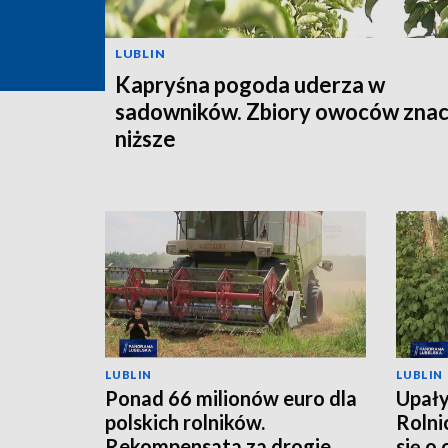
LUBLIN
Kapryśna pogoda uderza w
sadowników. Zbiory owoców znac
niższe
LUBLIN
LUBLIN
Ponad 66 milionów euro dla
Upały
polskich rolników.
Rolni
Rekompensata za drogie
się o