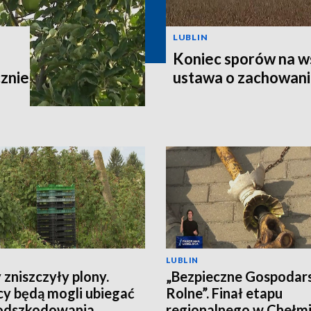
LUBLIN
Koniec sporów na w
znie
ustawa o zachowaniu
LUBLIN
 zniszczyły plony.
„Bezpieczne Gospodar
cy będą mogli ubiegać
Rolne”. Finał etapu
 odszkodowania
regionalnego w Chełm