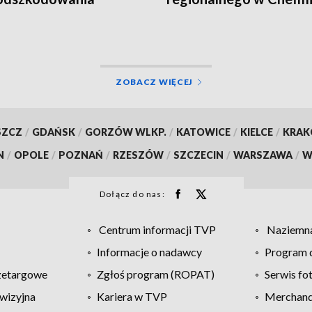
ZOBACZ WIĘCEJ
SZCZ
/
GDAŃSK
/
GORZÓW WLKP.
/
KATOWICE
/
KIELCE
/
KRA
N
/
OPOLE
/
POZNAŃ
/
RZESZÓW
/
SZCZECIN
/
WARSZAWA
/
W
Dołącz do nas:
Centrum informacji TVP
Naziemna
Informacje o nadawcy
Program d
zetargowe
Zgłoś program (ROPAT)
Serwis fo
wizyjna
Kariera w TVP
Merchandi