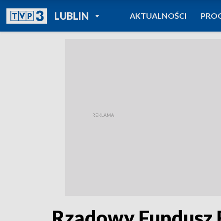
POWRÓT DO
LUBLIN
AKTUALNOŚCI
PRO
TVP REGIONY
Rządowy Fundusz R