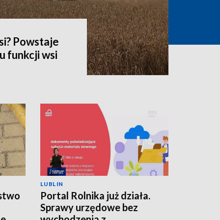
si? Powstaje
 funkcji wsi
LUBLIN
stwo
Portal Rolnika już działa.
Sprawy urzędowe bez
ie
wychodzenia z