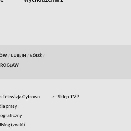
gospodarstwa
KÓW
/
LUBLIN
/
ŁÓDŹ
/
ROCŁAW
 Telewizja Cyfrowa
Sklep TVP
la prasy
tograficzny
sing (znaki)