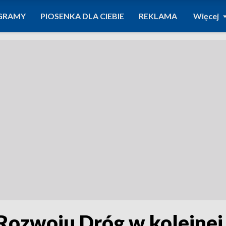
GRAMY
PIOSENKA DLA CIEBIE
REKLAMA
Więcej
ozwoju Dróg w kolejnej