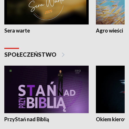
Sera warte
Agro wieści
SPOŁECZEŃSTWO
PrzyStań nad Biblią
Okiem kierow