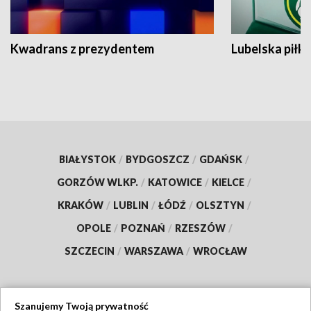
Kwadrans z prezydentem
Lubelska piłk
BIAŁYSTOK
/
BYDGOSZCZ
/
GDAŃSK
/
GORZÓW WLKP.
/
KATOWICE
/
KIELCE
/
KRAKÓW
/
LUBLIN
/
ŁÓDŹ
/
OLSZTYN
/
OPOLE
/
POZNAŃ
/
RZESZÓW
/
SZCZECIN
/
WARSZAWA
/
WROCŁAW
Szanujemy Twoją prywatność