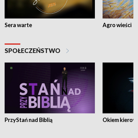
Sera warte
Agro wieści
SPOŁECZEŃSTWO
PrzyStań nad Biblią
Okiem kierow