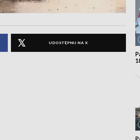
UDOSTĘPNIJ NA X
P
1
P