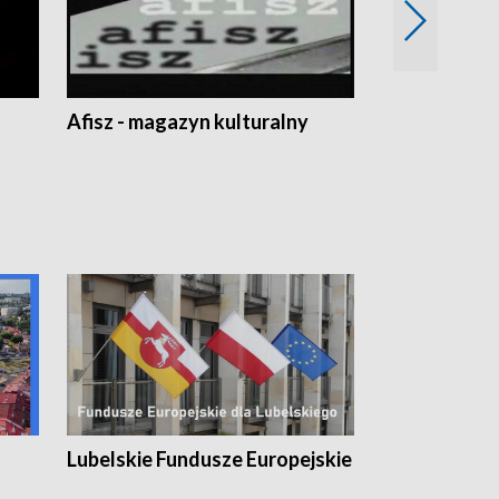
Afisz - magazyn kulturalny
Zobacz, co s
Lubelskie Fundusze Europejskie