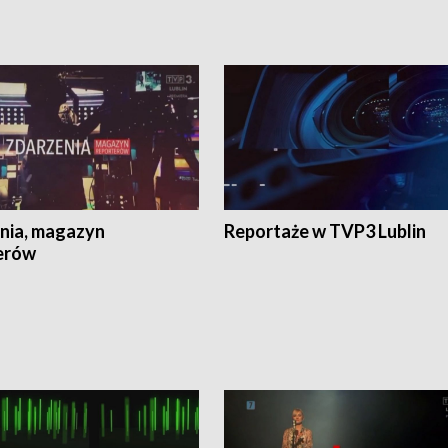
nia, magazyn
Reportaże w TVP3 Lublin
erów