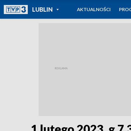
POWRÓT DO
LUBLIN
AKTUALNOŚCI
PRO
TVP REGIONY
1 lutego 2023, g 7.