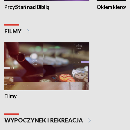
PrzyStań nad Biblią
Okiem kierow
FILMY
Filmy
WYPOCZYNEK I REKREACJA