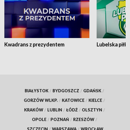
Kwadrans z prezydentem
Lubelska piłk
BIAŁYSTOK
/
BYDGOSZCZ
/
GDAŃSK
/
GORZÓW WLKP.
/
KATOWICE
/
KIELCE
/
KRAKÓW
/
LUBLIN
/
ŁÓDŹ
/
OLSZTYN
/
OPOLE
/
POZNAŃ
/
RZESZÓW
/
SZCZECIN
/
WARSZAWA
/
WROCŁAW