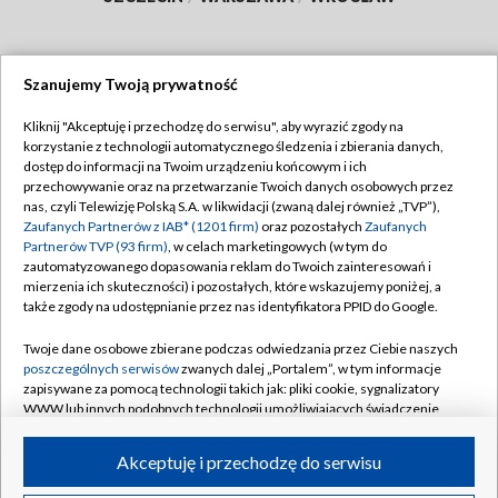
Szanujemy Twoją prywatność
Dołącz do nas:
Kliknij "Akceptuję i przechodzę do serwisu", aby wyrazić zgody na
korzystanie z technologii automatycznego śledzenia i zbierania danych,
TVP
dostęp do informacji na Twoim urządzeniu końcowym i ich
Abonament TVP
przechowywanie oraz na przetwarzanie Twoich danych osobowych przez
Regulamin TVP
nas, czyli Telewizję Polską S.A. w likwidacji (zwaną dalej również „TVP”),
Emisja w TVP
Polityka prywatności
Zaufanych Partnerów z IAB* (1201 firm)
oraz pozostałych
Zaufanych
Partnerów TVP (93 firm)
, w celach marketingowych (w tym do
Centrum informacji TVP
Moje zgody
zautomatyzowanego dopasowania reklam do Twoich zainteresowań i
mierzenia ich skuteczności) i pozostałych, które wskazujemy poniżej, a
Naziemna Telewizja Cyfrowa
Pomoc
także zgody na udostępnianie przez nas identyfikatora PPID do Google.
Sklep TVP
Biuro reklamy
Twoje dane osobowe zbierane podczas odwiedzania przez Ciebie naszych
Rada Programowa
Kontakt
poszczególnych serwisów
zwanych dalej „Portalem”, w tym informacje
zapisywane za pomocą technologii takich jak: pliki cookie, sygnalizatory
System NOS
WWW lub innych podobnych technologii umożliwiających świadczenie
dopasowanych i bezpiecznych usług, personalizację treści oraz reklam,
Informacje o nadawcy
Kanały
udostępnianie funkcji mediów społecznościowych oraz analizowanie
Akceptuję i przechodzę do serwisu
ruchu w Internecie.
Program dla prasy
©2026 Telewizja Polska S.A. w likwidacji