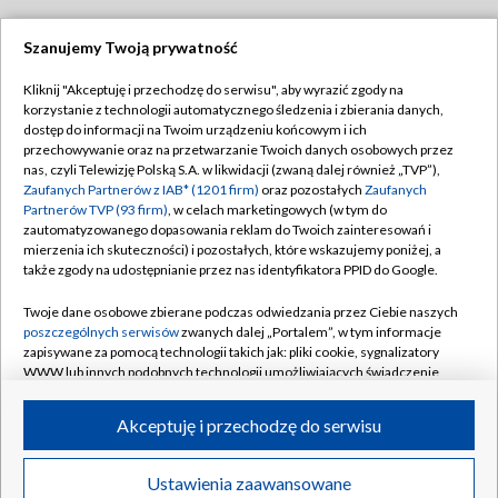
Szanujemy Twoją prywatność
Dołącz do nas:
Kliknij "Akceptuję i przechodzę do serwisu", aby wyrazić zgody na
korzystanie z technologii automatycznego śledzenia i zbierania danych,
TVP
dostęp do informacji na Twoim urządzeniu końcowym i ich
Abonament TVP
przechowywanie oraz na przetwarzanie Twoich danych osobowych przez
Regulamin TVP
nas, czyli Telewizję Polską S.A. w likwidacji (zwaną dalej również „TVP”),
Emisja w TVP
Polityka prywatności
Zaufanych Partnerów z IAB* (1201 firm)
oraz pozostałych
Zaufanych
Partnerów TVP (93 firm)
, w celach marketingowych (w tym do
Centrum informacji TVP
Moje zgody
zautomatyzowanego dopasowania reklam do Twoich zainteresowań i
mierzenia ich skuteczności) i pozostałych, które wskazujemy poniżej, a
Naziemna Telewizja Cyfrowa
Pomoc
także zgody na udostępnianie przez nas identyfikatora PPID do Google.
Sklep TVP
Biuro reklamy
Twoje dane osobowe zbierane podczas odwiedzania przez Ciebie naszych
Rada Programowa
Kontakt
poszczególnych serwisów
zwanych dalej „Portalem”, w tym informacje
zapisywane za pomocą technologii takich jak: pliki cookie, sygnalizatory
System NOS
WWW lub innych podobnych technologii umożliwiających świadczenie
dopasowanych i bezpiecznych usług, personalizację treści oraz reklam,
Informacje o nadawcy
Kanały
udostępnianie funkcji mediów społecznościowych oraz analizowanie
Akceptuję i przechodzę do serwisu
ruchu w Internecie.
Program dla prasy
©2026 Telewizja Polska S.A. w likwidacji
Biuro Reklamy
Twoje dane osobowe zbierane podczas odwiedzania przez Ciebie
Ustawienia zaawansowane
poszczególnych serwisów
na Portalu, takie jak adresy IP, identyfikatory