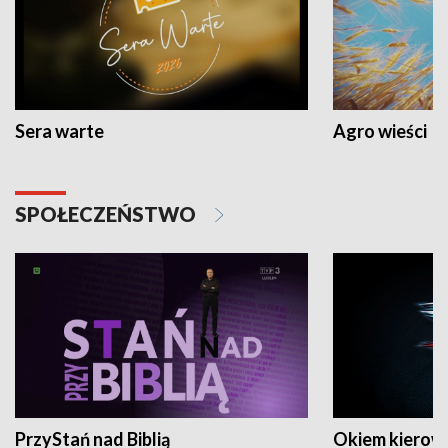
Sera warte
Agro wieści
SPOŁECZEŃSTWO
PrzyStań nad Biblią
Okiem kierow