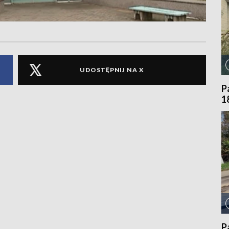
UDOSTĘPNIJ NA X
P
1
P