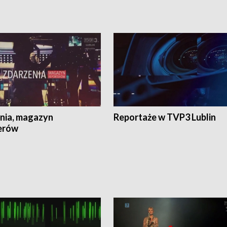
nia, magazyn
Reportaże w TVP3 Lublin
erów