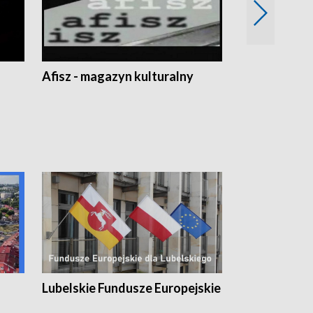
Afisz - magazyn kulturalny
Zobacz, co s
Lubelskie Fundusze Europejskie