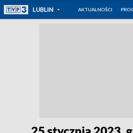
POWRÓT DO
LUBLIN
AKTUALNOŚCI
PRO
TVP REGIONY
25 stycznia 2023, g