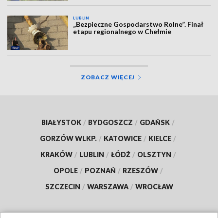
LUBLIN
„Bezpieczne Gospodarstwo Rolne”. Finał
etapu regionalnego w Chełmie
ZOBACZ WIĘCEJ
BIAŁYSTOK
/
BYDGOSZCZ
/
GDAŃSK
/
GORZÓW WLKP.
/
KATOWICE
/
KIELCE
/
KRAKÓW
/
LUBLIN
/
ŁÓDŹ
/
OLSZTYN
/
OPOLE
/
POZNAŃ
/
RZESZÓW
/
SZCZECIN
/
WARSZAWA
/
WROCŁAW