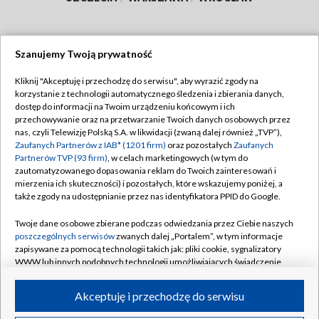
Szanujemy Twoją prywatność
Dołącz do nas:
Kliknij "Akceptuję i przechodzę do serwisu", aby wyrazić zgody na
korzystanie z technologii automatycznego śledzenia i zbierania danych,
TVP
dostęp do informacji na Twoim urządzeniu końcowym i ich
Abonament TVP
przechowywanie oraz na przetwarzanie Twoich danych osobowych przez
Regulamin TVP
nas, czyli Telewizję Polską S.A. w likwidacji (zwaną dalej również „TVP”),
Emisja w TVP
Polityka prywatności
Zaufanych Partnerów z IAB* (1201 firm)
oraz pozostałych
Zaufanych
Partnerów TVP (93 firm)
, w celach marketingowych (w tym do
Centrum informacji TVP
Moje zgody
zautomatyzowanego dopasowania reklam do Twoich zainteresowań i
mierzenia ich skuteczności) i pozostałych, które wskazujemy poniżej, a
Naziemna Telewizja Cyfrowa
Pomoc
także zgody na udostępnianie przez nas identyfikatora PPID do Google.
Sklep TVP
Biuro reklamy
Twoje dane osobowe zbierane podczas odwiedzania przez Ciebie naszych
Rada Programowa
Kontakt
poszczególnych serwisów
zwanych dalej „Portalem”, w tym informacje
zapisywane za pomocą technologii takich jak: pliki cookie, sygnalizatory
System NOS
WWW lub innych podobnych technologii umożliwiających świadczenie
dopasowanych i bezpiecznych usług, personalizację treści oraz reklam,
Informacje o nadawcy
Kanały
udostępnianie funkcji mediów społecznościowych oraz analizowanie
Akceptuję i przechodzę do serwisu
ruchu w Internecie.
Program dla prasy
©2026 Telewizja Polska S.A. w likwidacji