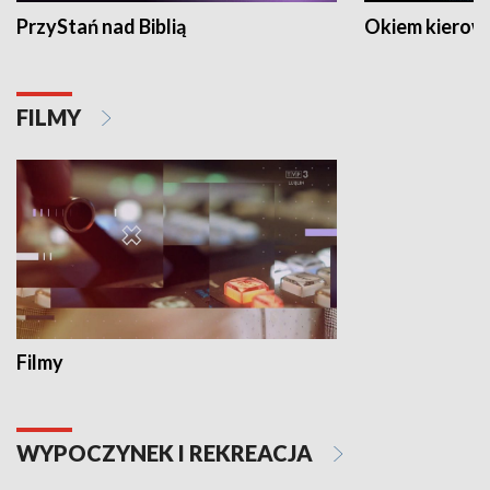
PrzyStań nad Biblią
Okiem kierow
FILMY
Filmy
WYPOCZYNEK I REKREACJA