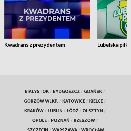
Kwadrans z prezydentem
Lubelska piłk
BIAŁYSTOK
/
BYDGOSZCZ
/
GDAŃSK
/
GORZÓW WLKP.
/
KATOWICE
/
KIELCE
/
KRAKÓW
/
LUBLIN
/
ŁÓDŹ
/
OLSZTYN
/
OPOLE
/
POZNAŃ
/
RZESZÓW
/
SZCZECIN
/
WARSZAWA
/
WROCŁAW