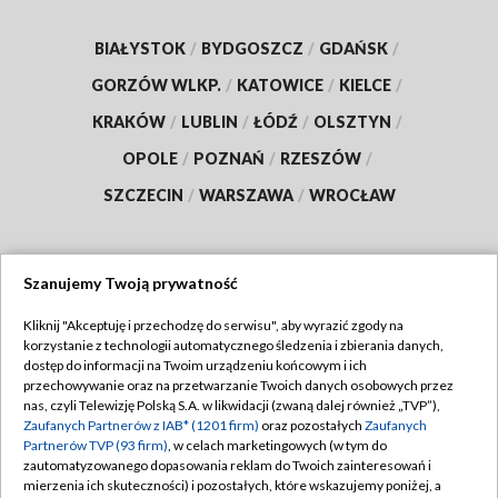
BIAŁYSTOK
/
BYDGOSZCZ
/
GDAŃSK
/
GORZÓW WLKP.
/
KATOWICE
/
KIELCE
/
KRAKÓW
/
LUBLIN
/
ŁÓDŹ
/
OLSZTYN
/
OPOLE
/
POZNAŃ
/
RZESZÓW
/
SZCZECIN
/
WARSZAWA
/
WROCŁAW
Szanujemy Twoją prywatność
Dołącz do nas:
Kliknij "Akceptuję i przechodzę do serwisu", aby wyrazić zgody na
korzystanie z technologii automatycznego śledzenia i zbierania danych,
TVP
dostęp do informacji na Twoim urządzeniu końcowym i ich
Abonament TVP
przechowywanie oraz na przetwarzanie Twoich danych osobowych przez
Regulamin TVP
nas, czyli Telewizję Polską S.A. w likwidacji (zwaną dalej również „TVP”),
Emisja w TVP
Polityka prywatności
Zaufanych Partnerów z IAB* (1201 firm)
oraz pozostałych
Zaufanych
Partnerów TVP (93 firm)
, w celach marketingowych (w tym do
Centrum informacji TVP
Moje zgody
zautomatyzowanego dopasowania reklam do Twoich zainteresowań i
mierzenia ich skuteczności) i pozostałych, które wskazujemy poniżej, a
Naziemna Telewizja Cyfrowa