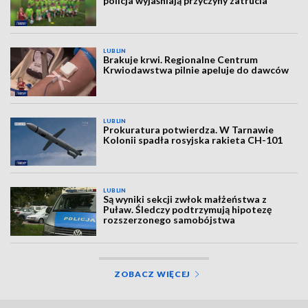
policja wyjaśniają przyczyny zatrucia
LUBLIN
Brakuje krwi. Regionalne Centrum
Krwiodawstwa pilnie apeluje do dawców
LUBLIN
Prokuratura potwierdza. W Tarnawie
Kolonii spadła rosyjska rakieta CH-101
LUBLIN
Są wyniki sekcji zwłok małżeństwa z
Puław. Śledczy podtrzymują hipotezę
rozszerzonego samobójstwa
ZOBACZ WIĘCEJ