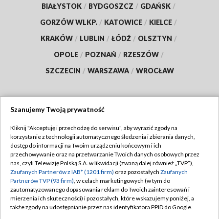
BIAŁYSTOK
/
BYDGOSZCZ
/
GDAŃSK
/
GORZÓW WLKP.
/
KATOWICE
/
KIELCE
/
KRAKÓW
/
LUBLIN
/
ŁÓDŹ
/
OLSZTYN
/
OPOLE
/
POZNAŃ
/
RZESZÓW
/
SZCZECIN
/
WARSZAWA
/
WROCŁAW
Szanujemy Twoją prywatność
Dołącz do nas:
Kliknij "Akceptuję i przechodzę do serwisu", aby wyrazić zgody na
korzystanie z technologii automatycznego śledzenia i zbierania danych,
TVP
dostęp do informacji na Twoim urządzeniu końcowym i ich
Abonament TVP
przechowywanie oraz na przetwarzanie Twoich danych osobowych przez
Regulamin TVP
nas, czyli Telewizję Polską S.A. w likwidacji (zwaną dalej również „TVP”),
Emisja w TVP
Zaufanych Partnerów z IAB* (1201 firm)
oraz pozostałych
Zaufanych
Polityka prywatności
Partnerów TVP (93 firm)
, w celach marketingowych (w tym do
Centrum informacji TVP
Moje zgody
zautomatyzowanego dopasowania reklam do Twoich zainteresowań i
mierzenia ich skuteczności) i pozostałych, które wskazujemy poniżej, a
Naziemna Telewizja Cyfrowa
Pomoc
także zgody na udostępnianie przez nas identyfikatora PPID do Google.
Sklep TVP