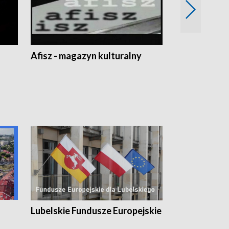
Afisz - magazyn kulturalny
Zobacz, co s
Lubelskie Fundusze Europejskie