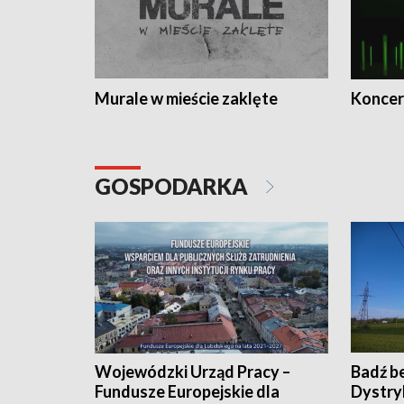
Murale w mieście zaklęte
Koncer
GOSPODARKA
Wojewódzki Urząd Pracy –
Badź b
Fundusze Europejskie dla
Dystry