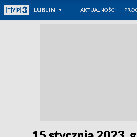
POWRÓT DO
LUBLIN
AKTUALNOŚCI
PRO
TVP REGIONY
15 stycznia 2023, g