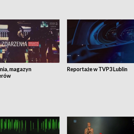
nia, magazyn
Reportaże w TVP3 Lublin
erów