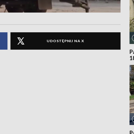
UDOSTĘPNIJ NA X
P
1
P