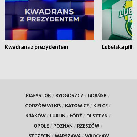
Kwadrans z prezydentem
Lubelska piłk
BIAŁYSTOK
/
BYDGOSZCZ
/
GDAŃSK
/
GORZÓW WLKP.
/
KATOWICE
/
KIELCE
/
KRAKÓW
/
LUBLIN
/
ŁÓDŹ
/
OLSZTYN
/
OPOLE
/
POZNAŃ
/
RZESZÓW
/
SZCZECIN
/
WARSZAWA
/
WROCŁAW