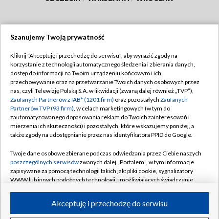
Szanujemy Twoją prywatność
Dołącz do nas:
Kliknij "Akceptuję i przechodzę do serwisu", aby wyrazić zgody na
korzystanie z technologii automatycznego śledzenia i zbierania danych,
TVP
dostęp do informacji na Twoim urządzeniu końcowym i ich
Abonament TVP
przechowywanie oraz na przetwarzanie Twoich danych osobowych przez
Regulamin TVP
nas, czyli Telewizję Polską S.A. w likwidacji (zwaną dalej również „TVP”),
Emisja w TVP
Polityka prywatności
Zaufanych Partnerów z IAB* (1201 firm)
oraz pozostałych
Zaufanych
Partnerów TVP (93 firm)
, w celach marketingowych (w tym do
Centrum informacji TVP
Moje zgody
zautomatyzowanego dopasowania reklam do Twoich zainteresowań i
mierzenia ich skuteczności) i pozostałych, które wskazujemy poniżej, a
Naziemna Telewizja Cyfrowa
Pomoc
także zgody na udostępnianie przez nas identyfikatora PPID do Google.
Sklep TVP
Biuro reklamy
Twoje dane osobowe zbierane podczas odwiedzania przez Ciebie naszych
Rada Programowa
Kontakt
poszczególnych serwisów
zwanych dalej „Portalem”, w tym informacje
zapisywane za pomocą technologii takich jak: pliki cookie, sygnalizatory
System NOS
WWW lub innych podobnych technologii umożliwiających świadczenie
dopasowanych i bezpiecznych usług, personalizację treści oraz reklam,
Informacje o nadawcy
Kanały
udostępnianie funkcji mediów społecznościowych oraz analizowanie
Akceptuję i przechodzę do serwisu
ruchu w Internecie.
Program dla prasy
©2026 Telewizja Polska S.A. w likwidacji