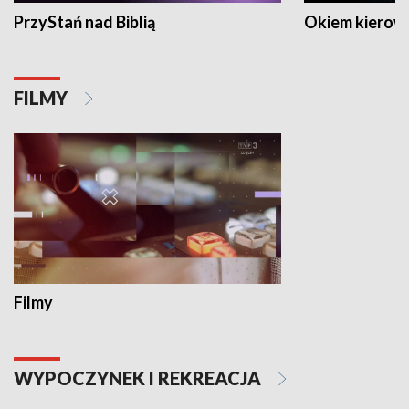
PrzyStań nad Biblią
Okiem kierow
FILMY
Filmy
WYPOCZYNEK I REKREACJA