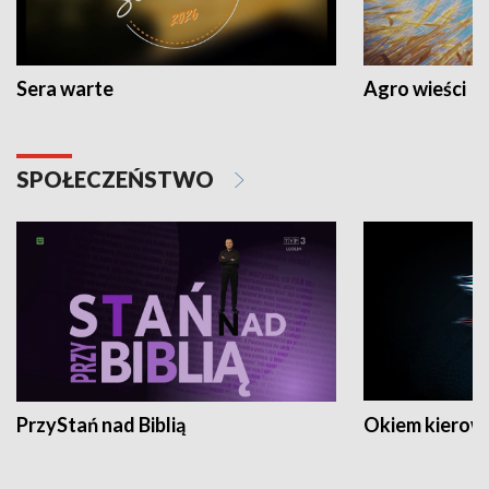
Sera warte
Agro wieści
SPOŁECZEŃSTWO
PrzyStań nad Biblią
Okiem kierow