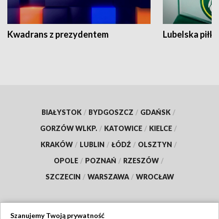
Kwadrans z prezydentem
Lubelska piłk
BIAŁYSTOK
/
BYDGOSZCZ
/
GDAŃSK
/
GORZÓW WLKP.
/
KATOWICE
/
KIELCE
/
KRAKÓW
/
LUBLIN
/
ŁÓDŹ
/
OLSZTYN
/
OPOLE
/
POZNAŃ
/
RZESZÓW
/
SZCZECIN
/
WARSZAWA
/
WROCŁAW
Szanujemy Twoją prywatność