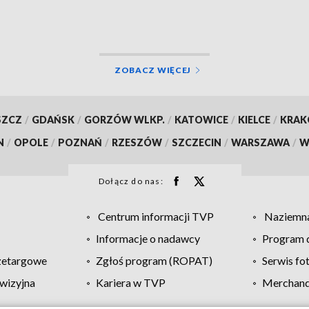
przed oszustwem
ZOBACZ WIĘCEJ
SZCZ
/
GDAŃSK
/
GORZÓW WLKP.
/
KATOWICE
/
KIELCE
/
KRA
N
/
OPOLE
/
POZNAŃ
/
RZESZÓW
/
SZCZECIN
/
WARSZAWA
/
W
Dołącz do nas:
Centrum informacji TVP
Naziemna
Informacje o nadawcy
Program d
zetargowe
Zgłoś program (ROPAT)
Serwis fo
wizyjna
Kariera w TVP
Merchandi