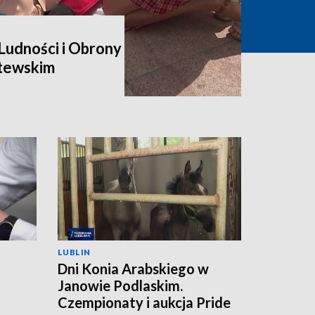
udności i Obrony
itewskim
LUBLIN
Dni Konia Arabskiego w
Janowie Podlaskim.
a
Czempionaty i aukcja Pride