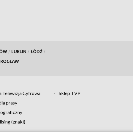
of Poland
KÓW
/
LUBLIN
/
ŁÓDŹ
/
ROCŁAW
 Telewizja Cyfrowa
Sklep TVP
la prasy
tograficzny
sing (znaki)