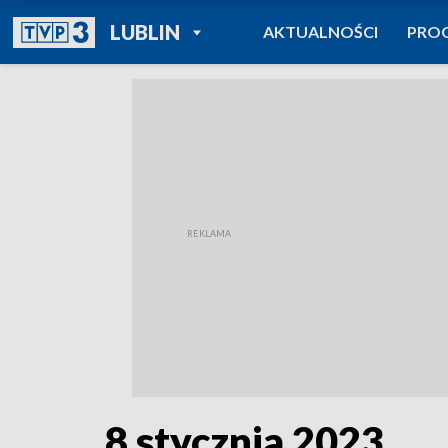
POWRÓT DO
LUBLIN
AKTUALNOŚCI
PRO
TVP REGIONY
8 stycznia 2023