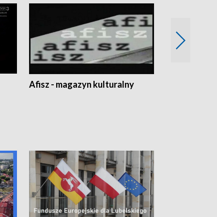
Afisz - magazyn kulturalny
Zobacz, co s