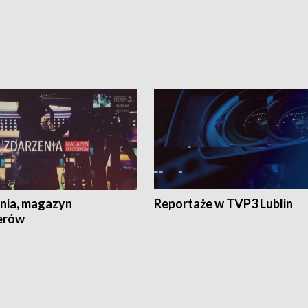
nia, magazyn
Reportaże w TVP3 Lublin
erów