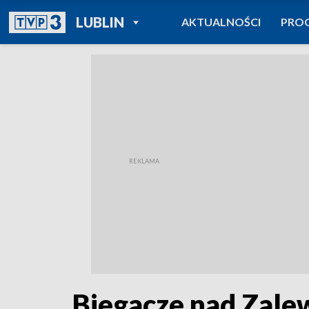
POWRÓT DO
LUBLIN
AKTUALNOŚCI
PRO
TVP REGIONY
Biegacze nad Zal