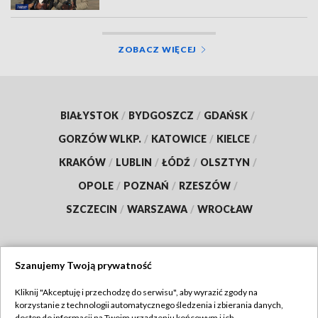
ZOBACZ WIĘCEJ
BIAŁYSTOK
/
BYDGOSZCZ
/
GDAŃSK
/
GORZÓW WLKP.
/
KATOWICE
/
KIELCE
/
KRAKÓW
/
LUBLIN
/
ŁÓDŹ
/
OLSZTYN
/
OPOLE
/
POZNAŃ
/
RZESZÓW
/
SZCZECIN
/
WARSZAWA
/
WROCŁAW
Szanujemy Twoją prywatność
Dołącz do nas:
Kliknij "Akceptuję i przechodzę do serwisu", aby wyrazić zgody na
korzystanie z technologii automatycznego śledzenia i zbierania danych,
TVP
dostęp do informacji na Twoim urządzeniu końcowym i ich