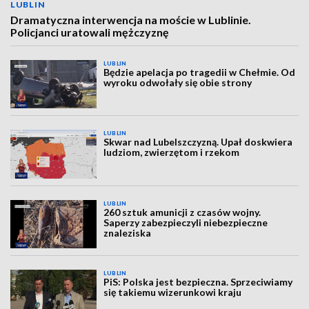
LUBLIN
Dramatyczna interwencja na moście w Lublinie.
Policjanci uratowali mężczyznę
LUBLIN
Będzie apelacja po tragedii w Chełmie. Od
wyroku odwołały się obie strony
LUBLIN
Skwar nad Lubelszczyzną. Upał doskwiera
ludziom, zwierzętom i rzekom
LUBLIN
260 sztuk amunicji z czasów wojny.
Saperzy zabezpieczyli niebezpieczne
znaleziska
LUBLIN
PiS: Polska jest bezpieczna. Sprzeciwiamy
się takiemu wizerunkowi kraju